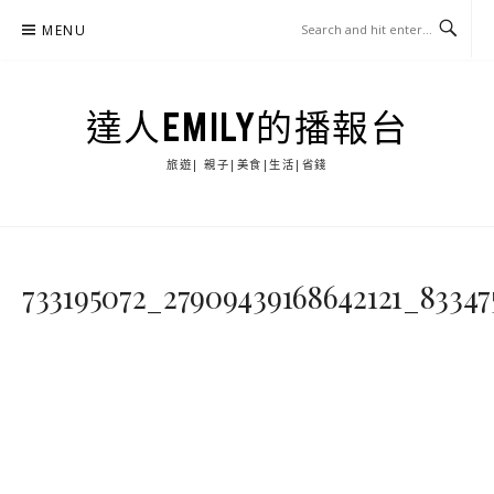
Skip
MENU
to
content
達人EMILY的播報台
旅遊| 親子|美食|生活|省錢
733195072_27909439168642121_8334