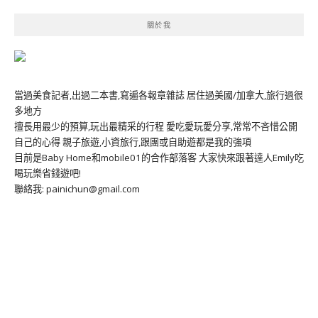
關於我
當過美食記者,出過二本書,寫遍各報章雜誌 居住過美國/加拿大,旅行過很
多地方
擅長用最少的預算,玩出最精采的行程 愛吃愛玩愛分享,常常不吝惜公開
自己的心得 親子旅遊,小資旅行,跟團或自助遊都是我的強項
目前是Baby Home和mobile01的合作部落客 大家快來跟著達人Emily吃
喝玩樂省錢遊吧!
聯絡我: painichun@gmail.com