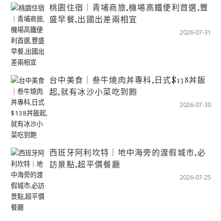
桃園住宿｜青埔商旅,機場高鐵便利首選,豐
盛早餐,出國出差兩相宜
2026-07-31
台中美食｜叁牛燒肉丼專科,日式$138丼飯
起,就有冰沙小菜吃到飽
2026-07-30
西班牙阿利坎特｜地中海旁的渡假城市,必
訪景點,超平價餐廳
2026-07-25