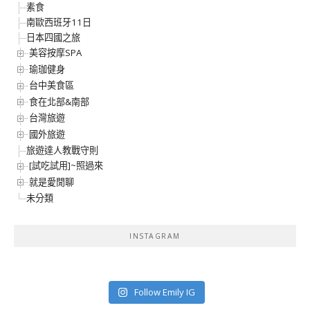
素食
南歐西班牙11日
日本四國之旅
美容按摩SPA
瑜珈健身
台中美食區
食在北部&南部
台灣旅遊
國外旅遊
旅遊達人教戰守則
[試吃試用]~照過來
就是愛閒聊
未分類
INSTAGRAM
Follow Emily IG