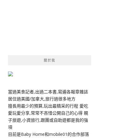
關於我
當過美食記者,出過二本書,寫遍各報章雜誌
居住過美國/加拿大,旅行過很多地方
擅長用最少的預算,玩出最精采的行程 愛吃
愛玩愛分享,常常不吝惜公開自己的心得 親
子旅遊,小資旅行,跟團或自助遊都是我的強
項
目前是Baby Home和mobile01的合作部落