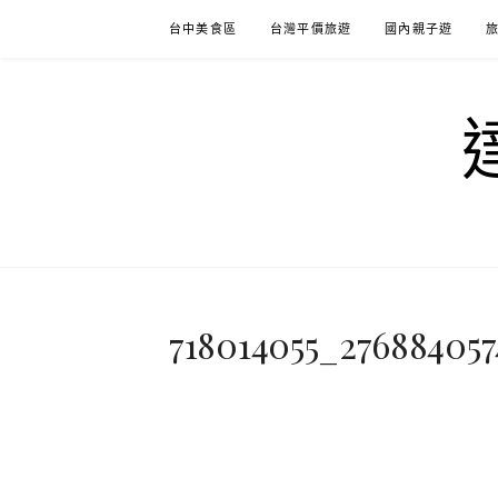
Skip
台中美食區
台灣平價旅遊
國內親子遊
to
content
718014055_27688405