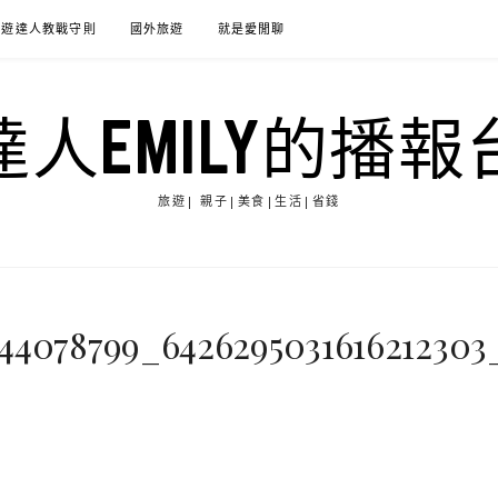
旅遊達人教戰守則
國外旅遊
就是愛閒聊
達人EMILY的播報
旅遊| 親子|美食|生活|省錢
744078799_6426295031616212303