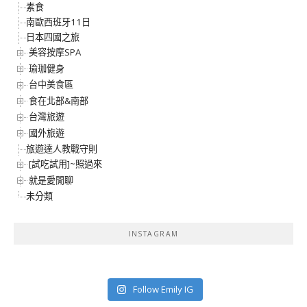
素食
南歐西班牙11日
日本四國之旅
美容按摩SPA
瑜珈健身
台中美食區
食在北部&南部
台灣旅遊
國外旅遊
旅遊達人教戰守則
[試吃試用]~照過來
就是愛閒聊
未分類
INSTAGRAM
Follow Emily IG