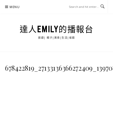
Skip
MENU
to
content
達人EMILY的播報台
旅遊| 親子|美食|生活|省錢
678422819_27133136366272409_1397