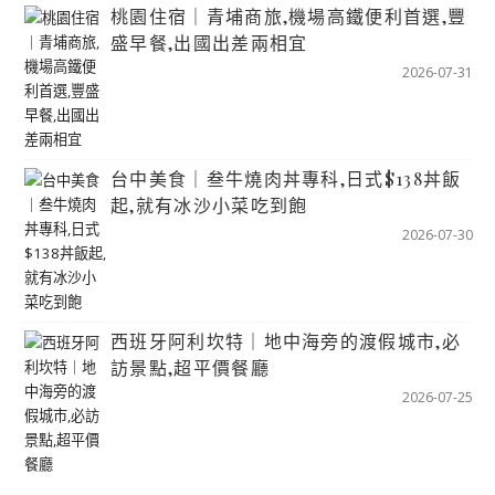
桃園住宿｜青埔商旅,機場高鐵便利首選,豐
盛早餐,出國出差兩相宜
2026-07-31
台中美食｜叁牛燒肉丼專科,日式$138丼飯
起,就有冰沙小菜吃到飽
2026-07-30
西班牙阿利坎特｜地中海旁的渡假城市,必
訪景點,超平價餐廳
2026-07-25