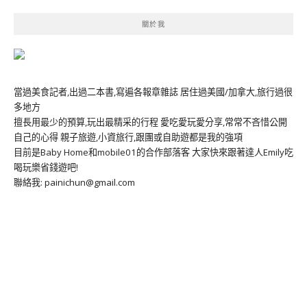
關於我
當過美食記者,出過二本書,寫遍各報章雜誌 居住過美國/加拿大,旅行過很
多地方
擅長用最少的預算,玩出最精采的行程 愛吃愛玩愛分享,常常不吝惜公開
自己的心得 親子旅遊,小資旅行,跟團或自助遊都是我的強項
目前是Baby Home和mobile01的合作部落客 大家快來跟著達人Emily吃
喝玩樂省錢遊吧!
聯絡我: painichun@gmail.com