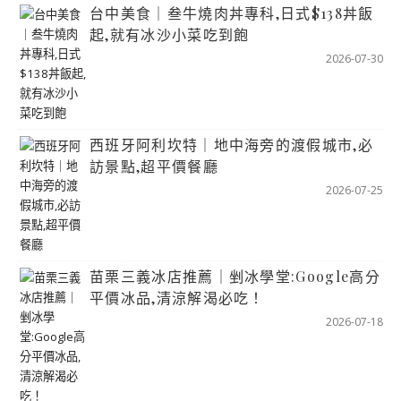
台中美食｜叁牛燒肉丼專科,日式$138丼飯
起,就有冰沙小菜吃到飽
2026-07-30
西班牙阿利坎特｜地中海旁的渡假城市,必
訪景點,超平價餐廳
2026-07-25
苗栗三義冰店推薦｜剉冰學堂:Google高分
平價冰品,清涼解渴必吃！
2026-07-18