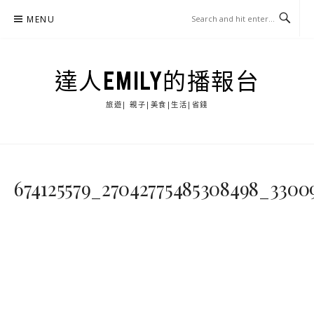
Skip
MENU
to
content
達人EMILY的播報台
旅遊| 親子|美食|生活|省錢
674125579_27042775485308498_3300