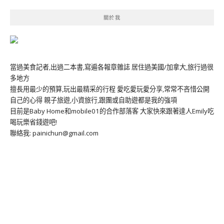
關於我
當過美食記者,出過二本書,寫遍各報章雜誌 居住過美國/加拿大,旅行過很
多地方
擅長用最少的預算,玩出最精采的行程 愛吃愛玩愛分享,常常不吝惜公開
自己的心得 親子旅遊,小資旅行,跟團或自助遊都是我的強項
目前是Baby Home和mobile01的合作部落客 大家快來跟著達人Emily吃
喝玩樂省錢遊吧!
聯絡我: painichun@gmail.com