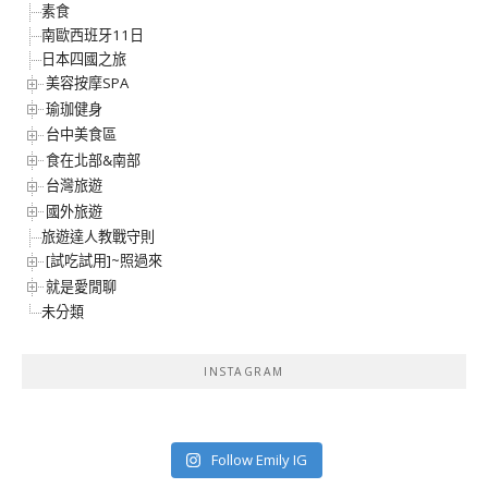
素食
南歐西班牙11日
日本四國之旅
美容按摩SPA
瑜珈健身
台中美食區
食在北部&南部
台灣旅遊
國外旅遊
旅遊達人教戰守則
[試吃試用]~照過來
就是愛閒聊
未分類
INSTAGRAM
Follow Emily IG