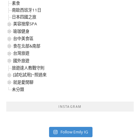
素食
南歐西班牙11日
日本四國之旅
美容按摩SPA
瑜珈健身
台中美食區
食在北部&南部
台灣旅遊
國外旅遊
旅遊達人教戰守則
[試吃試用]~照過來
就是愛閒聊
未分類
INSTAGRAM
Follow Emily IG