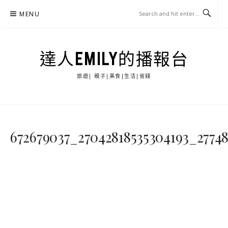
Skip
MENU
to
content
達人EMILY的播報台
旅遊| 親子|美食|生活|省錢
672679037_27042818535304193_2774