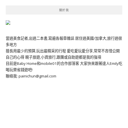
關於我
當過美食記者,出過二本書,寫遍各報章雜誌 居住過美國/加拿大,旅行過很
多地方
擅長用最少的預算,玩出最精采的行程 愛吃愛玩愛分享,常常不吝惜公開
自己的心得 親子旅遊,小資旅行,跟團或自助遊都是我的強項
目前是Baby Home和mobile01的合作部落客 大家快來跟著達人Emily吃
喝玩樂省錢遊吧!
聯絡我: painichun@gmail.com