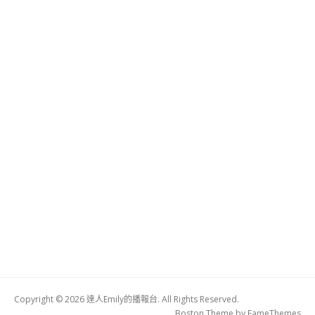
Copyright © 2026 達人Emily的播報台. All Rights Reserved.
Boston Theme by
FameThemes