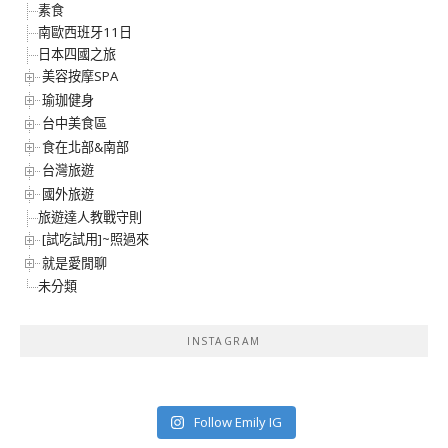
素食
南歐西班牙11日
日本四國之旅
美容按摩SPA
瑜珈健身
台中美食區
食在北部&南部
台灣旅遊
國外旅遊
旅遊達人教戰守則
[試吃試用]~照過來
就是愛閒聊
未分類
INSTAGRAM
Follow Emily IG