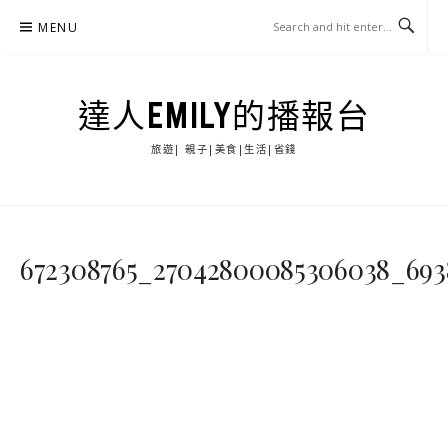
Skip
MENU
to
content
達人EMILY的播報台
旅遊| 親子|美食|生活|省錢
672308765_27042800085306038_693