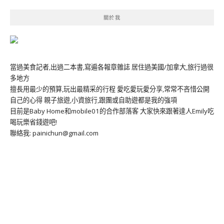
關於我
當過美食記者,出過二本書,寫遍各報章雜誌 居住過美國/加拿大,旅行過很
多地方
擅長用最少的預算,玩出最精采的行程 愛吃愛玩愛分享,常常不吝惜公開
自己的心得 親子旅遊,小資旅行,跟團或自助遊都是我的強項
目前是Baby Home和mobile01的合作部落客 大家快來跟著達人Emily吃
喝玩樂省錢遊吧!
聯絡我: painichun@gmail.com