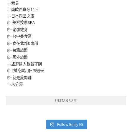
素食
南歐西班牙11日
日本四國之旅
美容按摩SPA
瑜珈健身
台中美食區
食在北部&南部
台灣旅遊
國外旅遊
旅遊達人教戰守則
[試吃試用]~照過來
就是愛閒聊
未分類
INSTAGRAM
Follow Emily IG