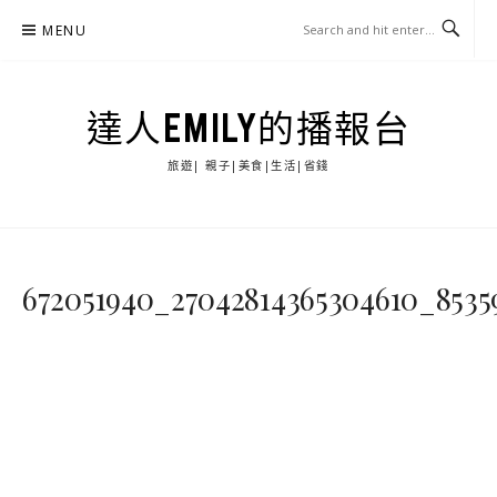
Skip
MENU
to
content
達人EMILY的播報台
旅遊| 親子|美食|生活|省錢
672051940_27042814365304610_8535