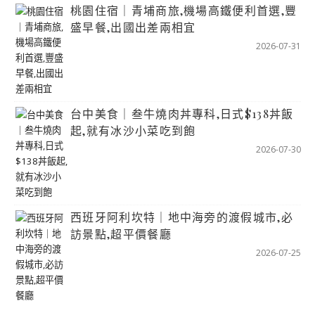
桃園住宿｜青埔商旅,機場高鐵便利首選,豐
盛早餐,出國出差兩相宜
2026-07-31
台中美食｜叁牛燒肉丼專科,日式$138丼飯
起,就有冰沙小菜吃到飽
2026-07-30
西班牙阿利坎特｜地中海旁的渡假城市,必
訪景點,超平價餐廳
2026-07-25