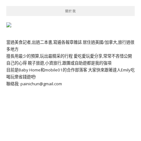
關於我
當過美食記者,出過二本書,寫遍各報章雜誌 居住過美國/加拿大,旅行過很
多地方
擅長用最少的預算,玩出最精采的行程 愛吃愛玩愛分享,常常不吝惜公開
自己的心得 親子旅遊,小資旅行,跟團或自助遊都是我的強項
目前是Baby Home和mobile01的合作部落客 大家快來跟著達人Emily吃
喝玩樂省錢遊吧!
聯絡我: painichun@gmail.com