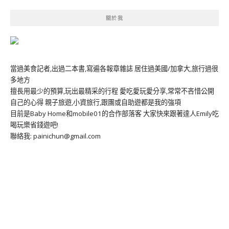
關於我
當過美食記者,出過二本書,寫遍各報章雜誌 居住過美國/加拿大,旅行過很
多地方
擅長用最少的預算,玩出最精采的行程 愛吃愛玩愛分享,常常不吝惜公開
自己的心得 親子旅遊,小資旅行,跟團或自助遊都是我的強項
目前是Baby Home和mobile01的合作部落客 大家快來跟著達人Emily吃
喝玩樂省錢遊吧!
聯絡我: painichun@gmail.com