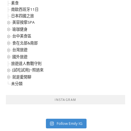
素食
南歐西班牙11日
日本四國之旅
美容按摩SPA
瑜珈健身
台中美食區
食在北部&南部
台灣旅遊
國外旅遊
旅遊達人教戰守則
[試吃試用]~照過來
就是愛閒聊
未分類
INSTAGRAM
Follow Emily IG