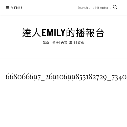
Skip
MENU
to
content
達人EMILY的播報台
旅遊| 親子|美食|生活|省錢
668066697_26910699855182729_7340