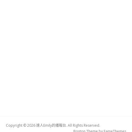
Copyright © 2026 達人Emily的播報台. All Rights Reserved.
Boston Theme by
FameThemes