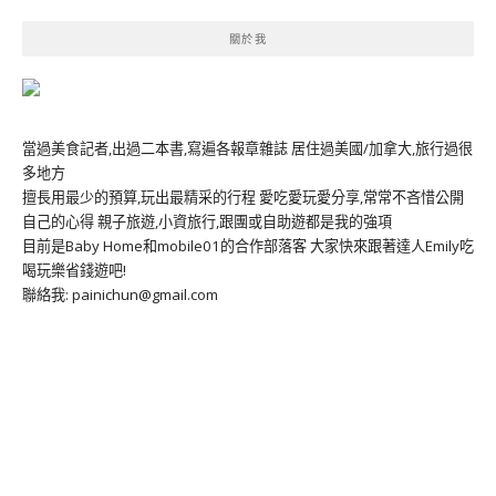
關於我
當過美食記者,出過二本書,寫遍各報章雜誌 居住過美國/加拿大,旅行過很
多地方
擅長用最少的預算,玩出最精采的行程 愛吃愛玩愛分享,常常不吝惜公開
自己的心得 親子旅遊,小資旅行,跟團或自助遊都是我的強項
目前是Baby Home和mobile01的合作部落客 大家快來跟著達人Emily吃
喝玩樂省錢遊吧!
聯絡我: painichun@gmail.com