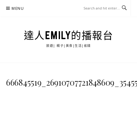
Skip
MENU
to
content
達人EMILY的播報台
旅遊| 親子|美食|生活|省錢
666845519_26910707721848609_3545