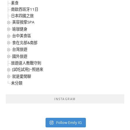
素食
南歐西班牙11日
日本四國之旅
美容按摩SPA
瑜珈健身
台中美食區
食在北部&南部
台灣旅遊
國外旅遊
旅遊達人教戰守則
[試吃試用]~照過來
就是愛閒聊
未分類
INSTAGRAM
Follow Emily IG