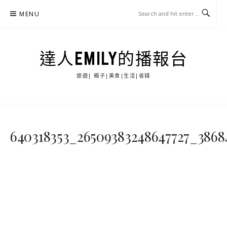
Skip
MENU
to
content
達人EMILY的播報台
旅遊| 親子|美食|生活|省錢
640318353_26509383248647727_386