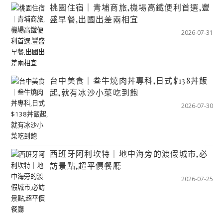
桃園住宿｜青埔商旅,機場高鐵便利首選,豐
盛早餐,出國出差兩相宜
2026-07-31
台中美食｜叁牛燒肉丼專科,日式$138丼飯
起,就有冰沙小菜吃到飽
2026-07-30
西班牙阿利坎特｜地中海旁的渡假城市,必
訪景點,超平價餐廳
2026-07-25