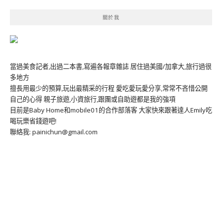
關於我
當過美食記者,出過二本書,寫遍各報章雜誌 居住過美國/加拿大,旅行過很
多地方
擅長用最少的預算,玩出最精采的行程 愛吃愛玩愛分享,常常不吝惜公開
自己的心得 親子旅遊,小資旅行,跟團或自助遊都是我的強項
目前是Baby Home和mobile01的合作部落客 大家快來跟著達人Emily吃
喝玩樂省錢遊吧!
聯絡我: painichun@gmail.com