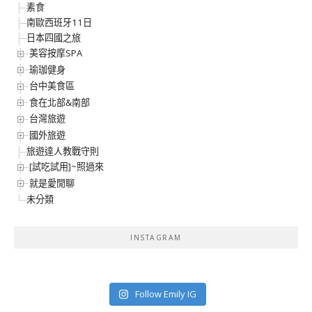
素食
南歐西班牙11日
日本四國之旅
美容按摩SPA
瑜珈健身
台中美食區
食在北部&南部
台灣旅遊
國外旅遊
旅遊達人教戰守則
[試吃試用]~照過來
就是愛閒聊
未分類
INSTAGRAM
Follow Emily IG