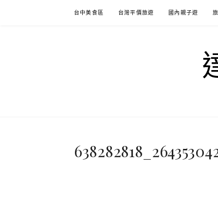
Skip
台中美食區
台灣平價旅遊
國內親子遊
to
content
638282818_26435304