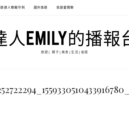
旅遊達人教戰守則
國外旅遊
就是愛閒聊
達人EMILY的播報
旅遊| 親子|美食|生活|省錢
252722294_1559330510433916780