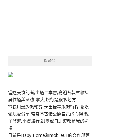
關於我
當過美食記者,出過二本書,寫遍各報章雜誌
居住過美國/加拿大,旅行過很多地方
擅長用最少的預算,玩出最精采的行程 愛吃
愛玩愛分享,常常不吝惜公開自己的心得 親
子旅遊,小資旅行,跟團或自助遊都是我的強
項
目前是Baby Home和mobile01的合作部落