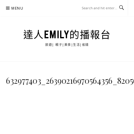
Skip
MENU
to
content
達人EMILY的播報台
旅遊| 親子|美食|生活|省錢
632977403_26390216970564356_8205