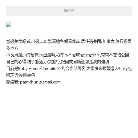
關於我
當過美食記者,出過二本書,寫遍各報章雜誌 居住過美國/加拿大,旅行過很
多地方
擅長用最少的預算,玩出最精采的行程 愛吃愛玩愛分享,常常不吝惜公開
自己的心得 親子旅遊,小資旅行,跟團或自助遊都是我的強項
目前是Baby Home和mobile01的合作部落客 大家快來跟著達人Emily吃
喝玩樂省錢遊吧!
聯絡我: painichun@gmail.com