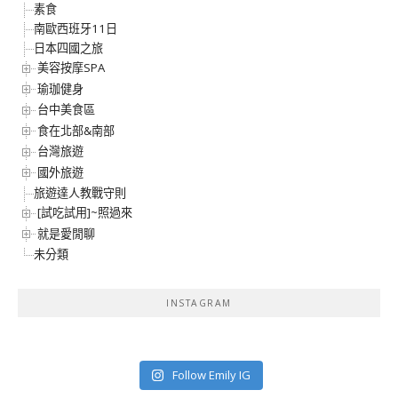
素食
南歐西班牙11日
日本四國之旅
美容按摩SPA
瑜珈健身
台中美食區
食在北部&南部
台灣旅遊
國外旅遊
旅遊達人教戰守則
[試吃試用]~照過來
就是愛閒聊
未分類
INSTAGRAM
Follow Emily IG