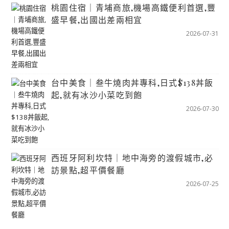
桃園住宿｜青埔商旅,機場高鐵便利首選,豐
盛早餐,出國出差兩相宜
2026-07-31
台中美食｜叁牛燒肉丼專科,日式$138丼飯
起,就有冰沙小菜吃到飽
2026-07-30
西班牙阿利坎特｜地中海旁的渡假城市,必
訪景點,超平價餐廳
2026-07-25