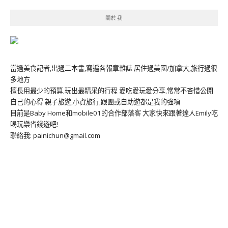
關於我
當過美食記者,出過二本書,寫遍各報章雜誌 居住過美國/加拿大,旅行過很
多地方
擅長用最少的預算,玩出最精采的行程 愛吃愛玩愛分享,常常不吝惜公開
自己的心得 親子旅遊,小資旅行,跟團或自助遊都是我的強項
目前是Baby Home和mobile01的合作部落客 大家快來跟著達人Emily吃
喝玩樂省錢遊吧!
聯絡我: painichun@gmail.com