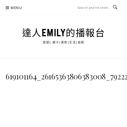
Skip
MENU
to
content
達人EMILY的播報台
旅遊| 親子|美食|生活|省錢
619101164_26165363806383008_7922