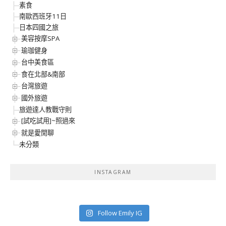
素食
南歐西班牙11日
日本四國之旅
美容按摩SPA
瑜珈健身
台中美食區
食在北部&南部
台灣旅遊
國外旅遊
旅遊達人教戰守則
[試吃試用]~照過來
就是愛閒聊
未分類
INSTAGRAM
Follow Emily IG