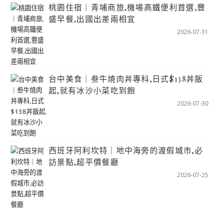
桃園住宿｜青埔商旅,機場高鐵便利首選,豐
盛早餐,出國出差兩相宜
2026-07-31
台中美食｜叁牛燒肉丼專科,日式$138丼飯
起,就有冰沙小菜吃到飽
2026-07-30
西班牙阿利坎特｜地中海旁的渡假城市,必
訪景點,超平價餐廳
2026-07-25