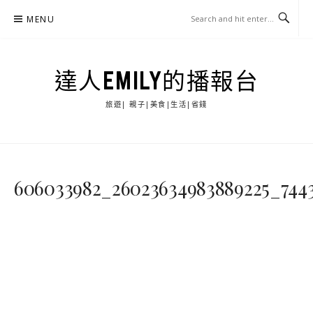
Skip
MENU
to
content
達人EMILY的播報台
旅遊| 親子|美食|生活|省錢
606033982_26023634983889225_744