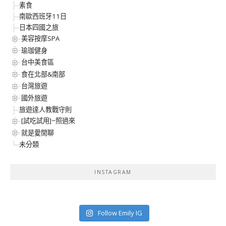
素食
南歐西班牙11日
日本四國之旅
美容按摩SPA
瑜珈健身
台中美食區
食在北部&南部
台灣旅遊
國外旅遊
旅遊達人教戰守則
[試吃試用]~照過來
就是愛閒聊
未分類
INSTAGRAM
Follow Emily IG