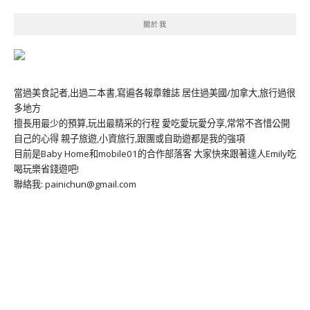
關於我
當過美食記者,出過二本書,寫遍各報章雜誌 居住過美國/加拿大,旅行過很
多地方
擅長用最少的預算,玩出最精采的行程 愛吃愛玩愛分享,常常不吝惜公開
自己的心得 親子旅遊,小資旅行,跟團或自助遊都是我的強項
目前是Baby Home和mobile01的合作部落客 大家快來跟著達人Emily吃
喝玩樂省錢遊吧!
聯絡我: painichun@gmail.com