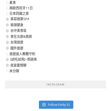
素食
南歐西班牙11日
日本四國之旅
美容按摩SPA
瑜珈健身
台中美食區
食在北部&南部
台灣旅遊
國外旅遊
旅遊達人教戰守則
[試吃試用]~照過來
就是愛閒聊
未分類
INSTAGRAM
Follow Emily IG