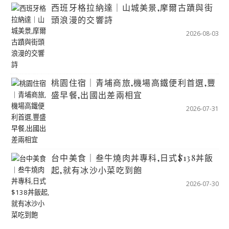
西班牙格拉納達｜山城美景,摩爾古蹟與街
頭浪漫的交響詩
2026-08-03
桃園住宿｜青埔商旅,機場高鐵便利首選,豐
盛早餐,出國出差兩相宜
2026-07-31
台中美食｜叁牛燒肉丼專科,日式$138丼飯
起,就有冰沙小菜吃到飽
2026-07-30