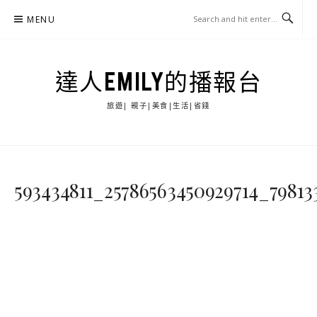
Skip
MENU
to
content
達人EMILY的播報台
旅遊| 親子|美食|生活|省錢
593434811_25786563450929714_79813