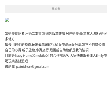
關於我
當過美食記者,出過二本書,寫遍各報章雜誌 居住過美國/加拿大,旅行過很
多地方
擅長用最少的預算,玩出最精采的行程 愛吃愛玩愛分享,常常不吝惜公開
自己的心得 親子旅遊,小資旅行,跟團或自助遊都是我的強項
目前是Baby Home和mobile01的合作部落客 大家快來跟著達人Emily吃
喝玩樂省錢遊吧!
聯絡我: painichun@gmail.com