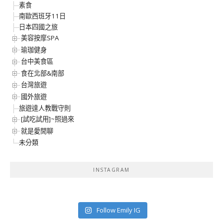
素食
南歐西班牙11日
日本四國之旅
美容按摩SPA
瑜珈健身
台中美食區
食在北部&南部
台灣旅遊
國外旅遊
旅遊達人教戰守則
[試吃試用]~照過來
就是愛閒聊
未分類
INSTAGRAM
Follow Emily IG