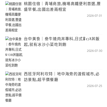
桃園住宿｜青埔商旅,機場高鐵便利首選,豐
盛早餐,出國出差兩相宜
2026-07-31
台中美食｜叁牛燒肉丼專科,日式$138丼飯
起,就有冰沙小菜吃到飽
2026-07-30
西班牙阿利坎特｜地中海旁的渡假城市,必
訪景點,超平價餐廳
2026-07-25