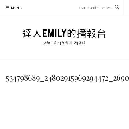
Skip
MENU
to
content
達人EMILY的播報台
旅遊| 親子|美食|生活|省錢
534798689_24802915969294472_269