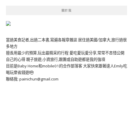
關於我
當過美食記者,出過二本書,寫遍各報章雜誌 居住過美國/加拿大,旅行過很
多地方
擅長用最少的預算,玩出最精采的行程 愛吃愛玩愛分享,常常不吝惜公開
自己的心得 親子旅遊,小資旅行,跟團或自助遊都是我的強項
目前是Baby Home和mobile01的合作部落客 大家快來跟著達人Emily吃
喝玩樂省錢遊吧!
聯絡我: painichun@gmail.com