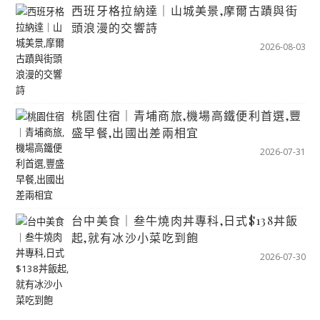
西班牙格拉納達｜山城美景,摩爾古蹟與街
頭浪漫的交響詩
2026-08-03
桃園住宿｜青埔商旅,機場高鐵便利首選,豐
盛早餐,出國出差兩相宜
2026-07-31
台中美食｜叁牛燒肉丼專科,日式$138丼飯
起,就有冰沙小菜吃到飽
2026-07-30