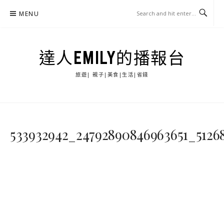
Skip
MENU
to
content
達人EMILY的播報台
旅遊| 親子|美食|生活|省錢
533932942_24792890846963651_5126