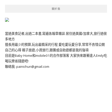
關於我
當過美食記者,出過二本書,寫遍各報章雜誌 居住過美國/加拿大,旅行過很
多地方
擅長用最少的預算,玩出最精采的行程 愛吃愛玩愛分享,常常不吝惜公開
自己的心得 親子旅遊,小資旅行,跟團或自助遊都是我的強項
目前是Baby Home和mobile01的合作部落客 大家快來跟著達人Emily吃
喝玩樂省錢遊吧!
聯絡我: painichun@gmail.com