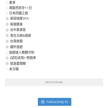
素食
南歐西班牙11日
日本四國之旅
美容按摩SPA
瑜珈健身
台中美食區
食在北部&南部
台灣旅遊
國外旅遊
旅遊達人教戰守則
[試吃試用]~照過來
就是愛閒聊
未分類
INSTAGRAM
Follow Emily IG