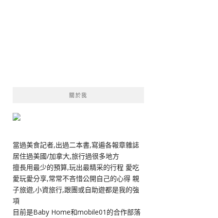
關於我
當過美食記者,出過二本書,寫遍各報章雜誌
居住過美國/加拿大,旅行過很多地方
擅長用最少的預算,玩出最精采的行程 愛吃
愛玩愛分享,常常不吝惜公開自己的心得 親
子旅遊,小資旅行,跟團或自助遊都是我的強
項
目前是Baby Home和mobile01的合作部落