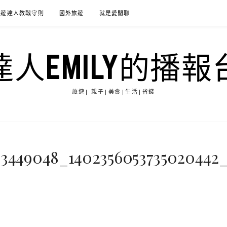
旅遊達人教戰守則
國外旅遊
就是愛閒聊
達人EMILY的播報
旅遊| 親子|美食|生活|省錢
273449048_1402356053735020442