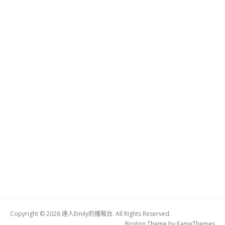
Copyright © 2026 達人Emily的播報台. All Rights Reserved.
Boston Theme by
FameThemes