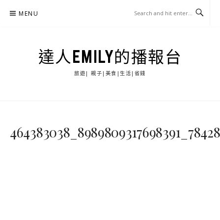
Skip
MENU
to
content
達人EMILY的播報台
旅遊| 親子|美食|生活|省錢
464383038_8989809317698391_78428