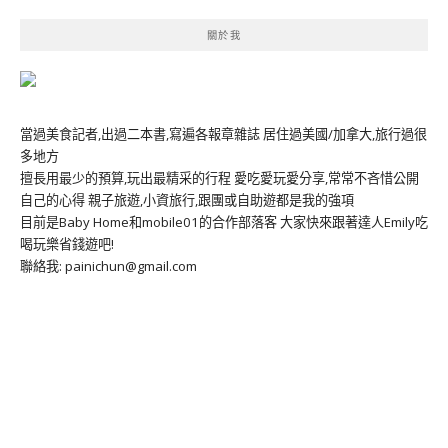
關於我
當過美食記者,出過二本書,寫遍各報章雜誌 居住過美國/加拿大,旅行過很
多地方
擅長用最少的預算,玩出最精采的行程 愛吃愛玩愛分享,常常不吝惜公開
自己的心得 親子旅遊,小資旅行,跟團或自助遊都是我的強項
目前是Baby Home和mobile01的合作部落客 大家快來跟著達人Emily吃
喝玩樂省錢遊吧!
聯絡我: painichun@gmail.com