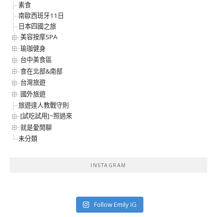
素食
南歐西班牙11日
日本四國之旅
美容按摩SPA
瑜珈健身
台中美食區
食在北部&南部
台灣旅遊
國外旅遊
旅遊達人教戰守則
[試吃試用]~照過來
就是愛閒聊
未分類
INSTAGRAM
Follow Emily IG