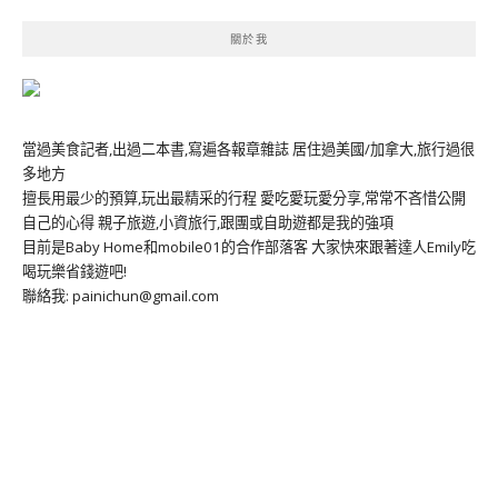
關於我
當過美食記者,出過二本書,寫遍各報章雜誌 居住過美國/加拿大,旅行過很
多地方
擅長用最少的預算,玩出最精采的行程 愛吃愛玩愛分享,常常不吝惜公開
自己的心得 親子旅遊,小資旅行,跟團或自助遊都是我的強項
目前是Baby Home和mobile01的合作部落客 大家快來跟著達人Emily吃
喝玩樂省錢遊吧!
聯絡我: painichun@gmail.com