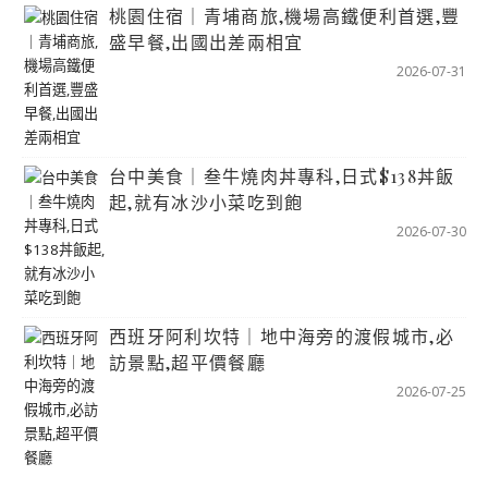
桃園住宿｜青埔商旅,機場高鐵便利首選,豐
盛早餐,出國出差兩相宜
2026-07-31
台中美食｜叁牛燒肉丼專科,日式$138丼飯
起,就有冰沙小菜吃到飽
2026-07-30
西班牙阿利坎特｜地中海旁的渡假城市,必
訪景點,超平價餐廳
2026-07-25