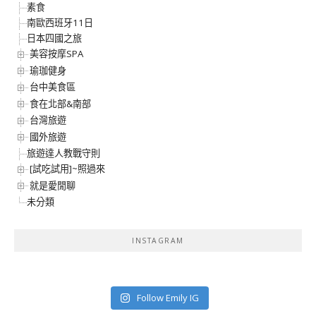
素食
南歐西班牙11日
日本四國之旅
美容按摩SPA
瑜珈健身
台中美食區
食在北部&南部
台灣旅遊
國外旅遊
旅遊達人教戰守則
[試吃試用]~照過來
就是愛閒聊
未分類
INSTAGRAM
Follow Emily IG