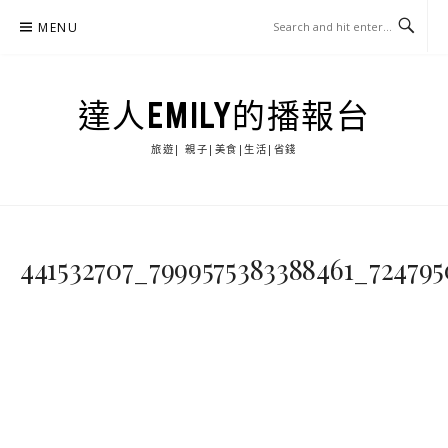
Skip
MENU
to
content
達人EMILY的播報台
旅遊| 親子|美食|生活|省錢
441532707_7999575383388461_72479