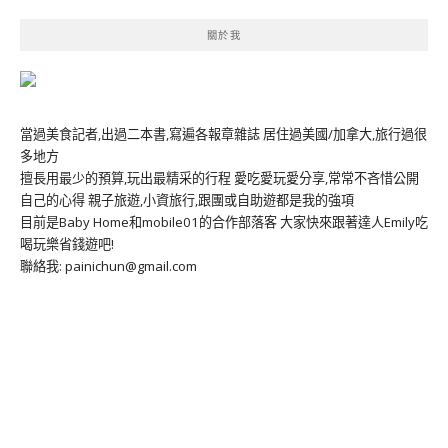
關於我
當過美食記者,出過二本書,寫遍各報章雜誌 居住過美國/加拿大,旅行過很
多地方
擅長用最少的預算,玩出最精采的行程 愛吃愛玩愛分享,常常不吝惜公開
自己的心得 親子旅遊,小資旅行,跟團或自助遊都是我的強項
目前是Baby Home和mobile01的合作部落客 大家快來跟著達人Emily吃
喝玩樂省錢遊吧!
聯絡我: painichun@gmail.com