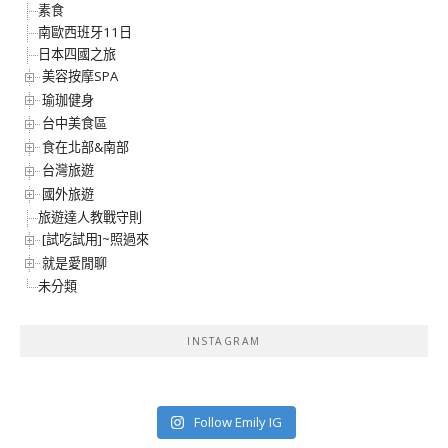
素食
南歐西班牙11日
日本四國之旅
美容按摩SPA
瑜珈健身
台中美食區
食在北部&南部
台灣旅遊
國外旅遊
旅遊達人教戰守則
[試吃試用]~照過來
就是愛閒聊
未分類
INSTAGRAM
Follow Emily IG