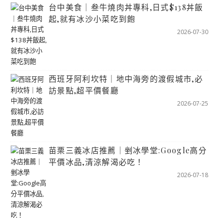
台中美食｜叁牛燒肉丼專科,日式$138丼飯
起,就有冰沙小菜吃到飽
2026-07-30
西班牙阿利坎特｜地中海旁的渡假城市,必
訪景點,超平價餐廳
2026-07-25
苗栗三義冰店推薦｜剉冰學堂:Google高分
平價冰品,清涼解渴必吃！
2026-07-18