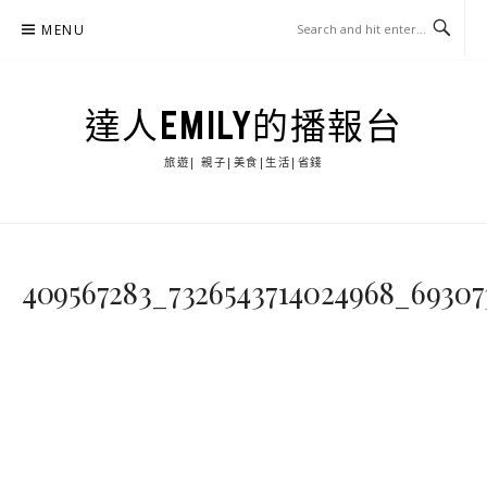
Skip
MENU
to
content
達人EMILY的播報台
旅遊| 親子|美食|生活|省錢
409567283_7326543714024968_69307