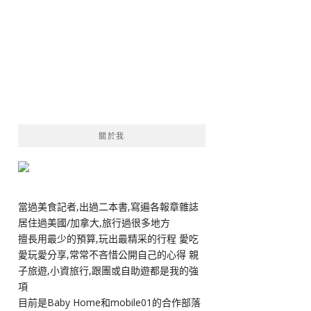
關於我
當過美食記者,出過二本書,寫遍各報章雜誌
居住過美國/加拿大,旅行過很多地方
擅長用最少的預算,玩出最精采的行程 愛吃
愛玩愛分享,常常不吝惜公開自己的心得 親
子旅遊,小資旅行,跟團或自助遊都是我的強
項
目前是Baby Home和mobile01的合作部落