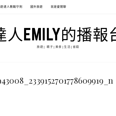
旅遊達人教戰守則
國外旅遊
就是愛閒聊
達人EMILY的播報
旅遊| 親子|美食|生活|省錢
5943008_2339152701778609919_n