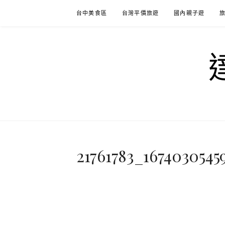
Skip
台中美食區
台灣平價旅遊
國內親子遊
to
content
21761783_167403054