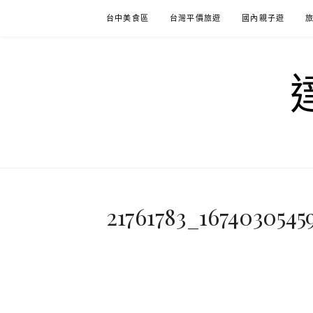
Skip
台中美食區
台灣平價旅遊
國內親子遊
to
content
21761783_167403054