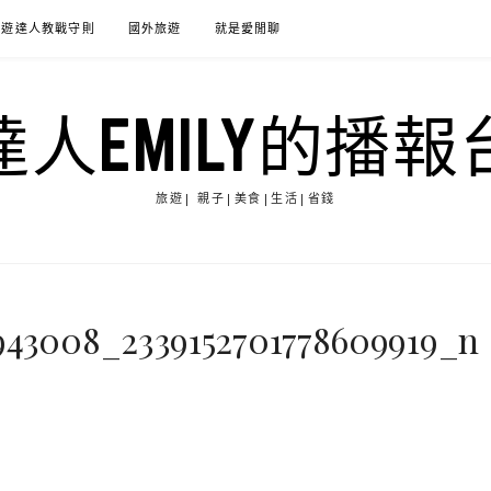
旅遊達人教戰守則
國外旅遊
就是愛閒聊
達人EMILY的播報
旅遊| 親子|美食|生活|省錢
5943008_2339152701778609919_n