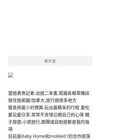
關於我
當過美食記者,出過二本書,寫遍各報章雜誌
居住過美國/加拿大,旅行過很多地方
擅長用最少的預算,玩出最精采的行程 愛吃
愛玩愛分享,常常不吝惜公開自己的心得 親
子旅遊,小資旅行,跟團或自助遊都是我的強
項
目前是Baby Home和mobile01的合作部落