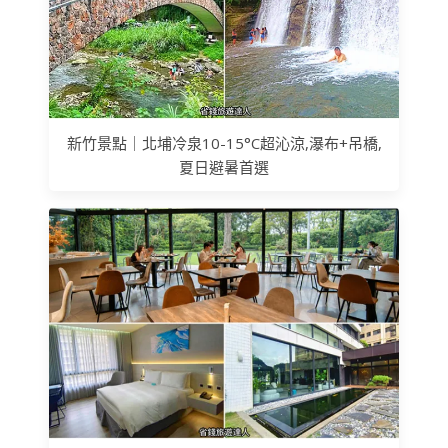
新竹景點｜北埔冷泉10-15°C超沁涼,瀑布+吊橋,
夏日避暑首選