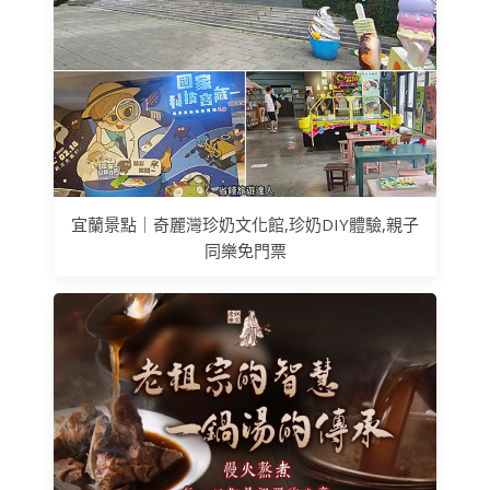
宜蘭景點｜奇麗灣珍奶文化館,珍奶DIY體驗,親子
同樂免門票