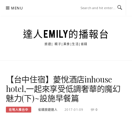
Skip
MENU
to
content
達人EMILY的播報台
旅遊| 親子|美食|生活|省錢
【台中住宿】薆悅酒店inhouse
hotel,一起來享受低調奢華的魔幻
魅力(下)~設施早餐篇
在地人推台中
省錢旅遊達人
2017-01-09
0