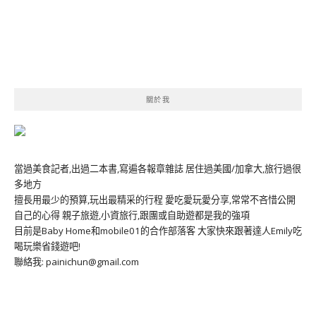
關於我
當過美食記者,出過二本書,寫遍各報章雜誌 居住過美國/加拿大,旅行過很
多地方
擅長用最少的預算,玩出最精采的行程 愛吃愛玩愛分享,常常不吝惜公開
自己的心得 親子旅遊,小資旅行,跟團或自助遊都是我的強項
目前是Baby Home和mobile01的合作部落客 大家快來跟著達人Emily吃
喝玩樂省錢遊吧!
聯絡我: painichun@gmail.com