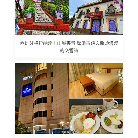
西班牙格拉納達｜山城美景,摩爾古蹟與街頭浪漫
的交響詩