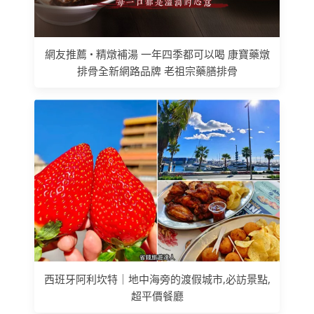
網友推薦 • 精燉補湯 一年四季都可以喝 康寶藥燉
排骨全新網路品牌 老祖宗藥膳排骨
西班牙阿利坎特｜地中海旁的渡假城市,必訪景點,
超平價餐廳