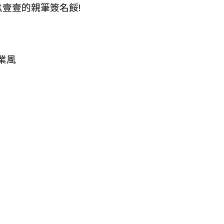
玖壹壹的親筆簽名餒!
業風