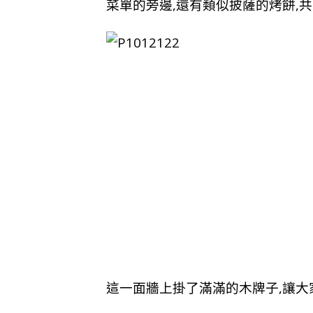
菜單的旁邊,還有類似披薩的烤餅,共
這一面牆上掛了滿滿的木牌子,讓大