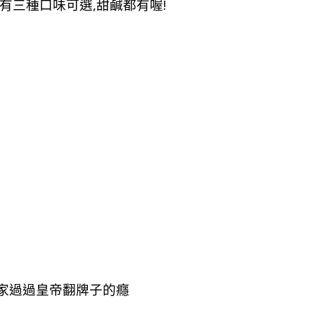
有三種口味可選,甜鹹都有喔!
家過過皇帝翻牌子的癮