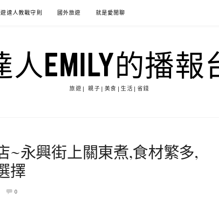
旅遊達人教戰守則
國外旅遊
就是愛閒聊
達人EMILY的播報
旅遊| 親子|美食|生活|省錢
~永興街上關東煮,食材繁多,
選擇
0