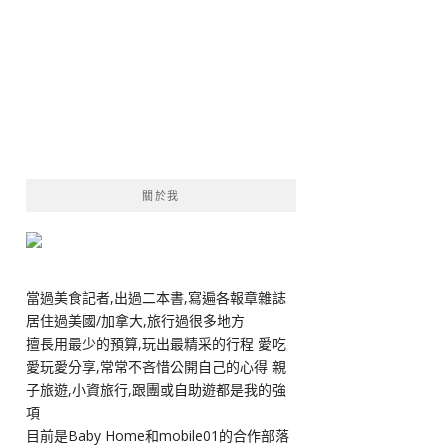
關於我
當過美食記者,出過二本書,寫遍各報章雜誌
居住過美國/加拿大,旅行過很多地方
擅長用最少的預算,玩出最精采的行程 愛吃
愛玩愛分享,常常不吝惜公開自己的心得 親
子旅遊,小資旅行,跟團或自助遊都是我的強
項
目前是Baby Home和mobile01的合作部落