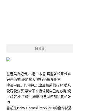
關於我
當過美食記者,出過二本書,寫遍各報章雜誌
居住過美國/加拿大,旅行過很多地方
擅長用最少的預算,玩出最精采的行程 愛吃
愛玩愛分享,常常不吝惜公開自己的心得 親
子旅遊,小資旅行,跟團或自助遊都是我的強
項
目前是Baby Home和mobile01的合作部落