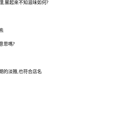
理,嘗起來不知滋味如何?
熊
意思嗎?
期的淡雅,也符合店名