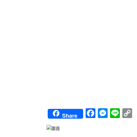
Faceboo
Messe
Lin
Share
L