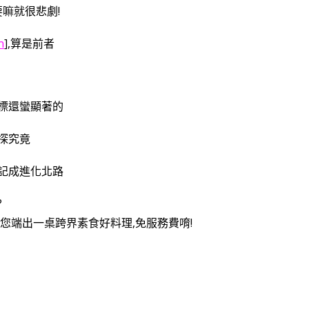
要嘛就很悲劇!
n
],算是前者
標還蠻顯著的
探究竟
記成進化北路
?