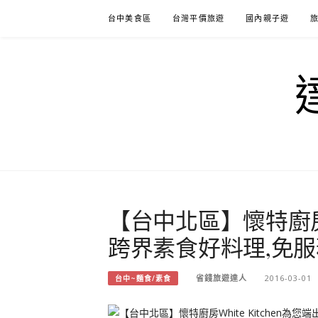
Skip
台中美食區
台灣平價旅遊
國內親子遊
to
content
【台中北區】懷特廚房Wh
跨界素食好料理,免服
省錢旅遊達人
2016-03-01
台中~麵食/素食