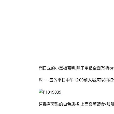
門口立的小黑板寫明,除了單點全面79折o
周一~五的平日中午12:00前入場,可以再打9
這邊有素雅的白色店招,上面寫著蔬食/咖啡