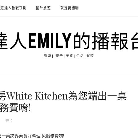
旅遊達人教戰守則
國外旅遊
就是愛閒聊
達人EMILY的播報
旅遊| 親子|美食|生活|省錢
ite Kitchen為您端出一桌
務費唷!
0