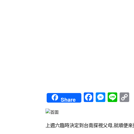
Faceboo
Messe
Lin
Share
L
上週六臨時決定到台南探視父母,就順便來