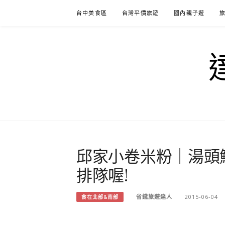
Skip
台中美食區
台灣平價旅遊
國內親子遊
to
content
邱家小卷米粉｜湯頭
排隊喔!
省錢旅遊達人
2015-06-04
食在北部&南部