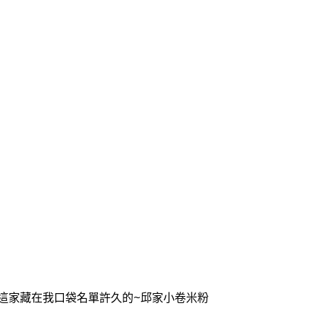
k
nger
e
Copy
ink
這家藏在我口袋名單許久的~邱家小卷米粉