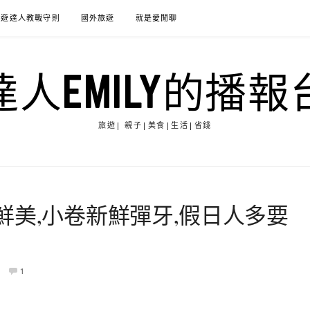
旅遊達人教戰守則
國外旅遊
就是愛閒聊
達人EMILY的播報
旅遊| 親子|美食|生活|省錢
鮮美,小卷新鮮彈牙,假日人多要
1