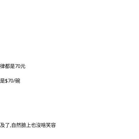
律都是70元
$70/碗
不及了,自然臉上也沒啥笑容