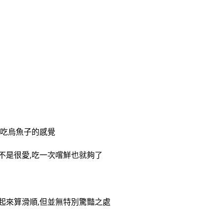
在吃烏魚子的感覺
我不是很愛,吃一次嚐鮮也就夠了
起來算滑順,
但並無特別驚豔之處