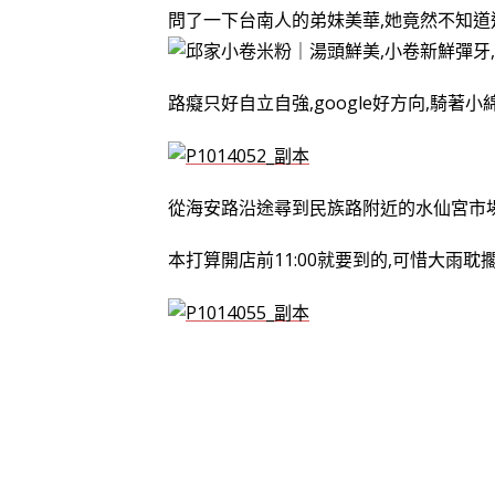
問了一下台南人的弟妹美華,她竟然不知道
路癡只好自立自強,google好方向,騎著
從海安路沿途尋到民族路附近的水仙宮市
本打算開店前11:00就要到的,可惜大雨耽擱