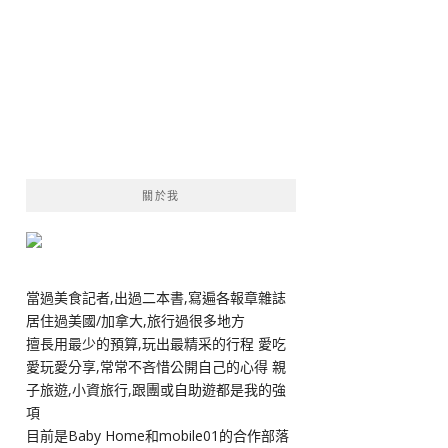
關於我
當過美食記者,出過二本書,寫遍各報章雜誌
居住過美國/加拿大,旅行過很多地方
擅長用最少的預算,玩出最精采的行程 愛吃
愛玩愛分享,常常不吝惜公開自己的心得 親
子旅遊,小資旅行,跟團或自助遊都是我的強
項
目前是Baby Home和mobile01的合作部落