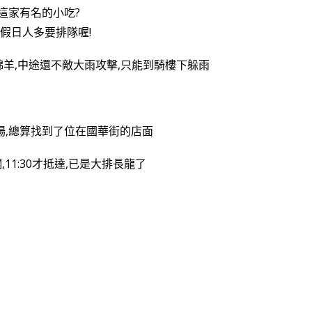
這家有名的小吃?
小綿羊,中途還不敵大雨攻擊,只能到騎樓下躲雨
場,總算找到了位在國華街的店面
,11:30才抵達,已是大排長龍了