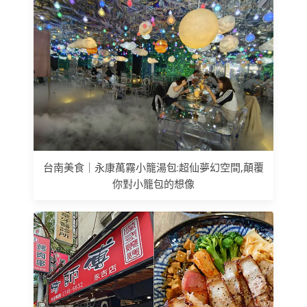
台南美食｜永康萬霧小籠湯包:超仙夢幻空間,顛覆
你對小籠包的想像