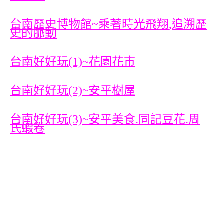
台南歷史博物館~乘著時光飛翔
,追溯歷
史的脈動
台南好好玩(1)~花園花市
台南好好玩(2)~安平樹屋
台南好好玩(3)~安平美食.同記豆花.周
氏蝦卷