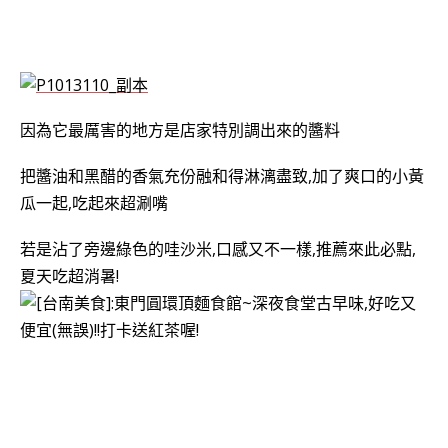
因為它最厲害的地方是店家特別調出來的醬料
把醬油和黑醋的香氣充份融和得淋漓盡致,加了爽口的小黃
瓜一起,吃起來超涮嘴
若是沾了旁邊綠色的哇沙米,口感又不一樣,推薦來此必點,
夏天吃超消暑!