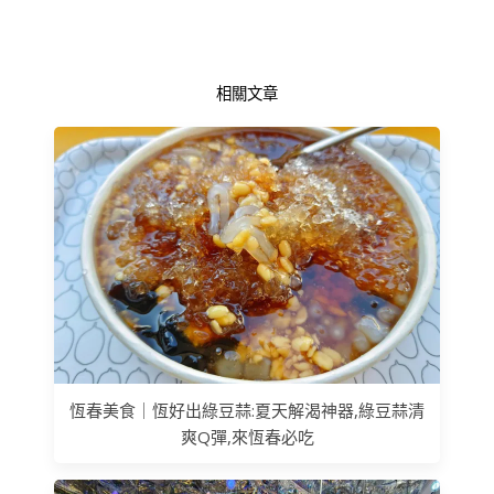
相關文章
恆春美食｜恆好出綠豆蒜:夏天解渴神器,綠豆蒜清
爽Q彈,來恆春必吃