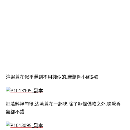
這盤蔥花似乎灑到不用錢似的,麻醬麵小碗$40
把醬料拌勻後,沾著蔥花一起吃,除了麵條偏軟之外,
味覺香
氣都不錯