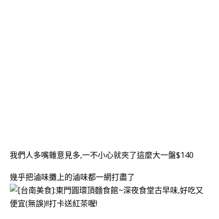
我們人多嘴雜意見多,一不小心就夾了這麼大一盤$140
幾乎把滷味攤上的滷味都一網打盡了