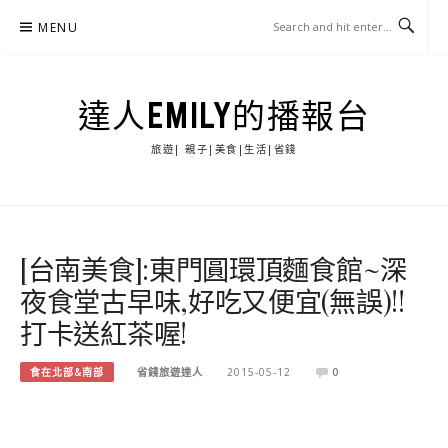
Skip
MENU
to
content
達人EMILY的播報台
旅遊| 親子|美食|生活|省錢
[台南美食]:東門圓環頂麵食館~深
夜食堂古早味,好吃又便宜(無誤)!!
打卡送紅茶喔!
食在北部&南部
省錢旅遊達人
2015-05-12
0