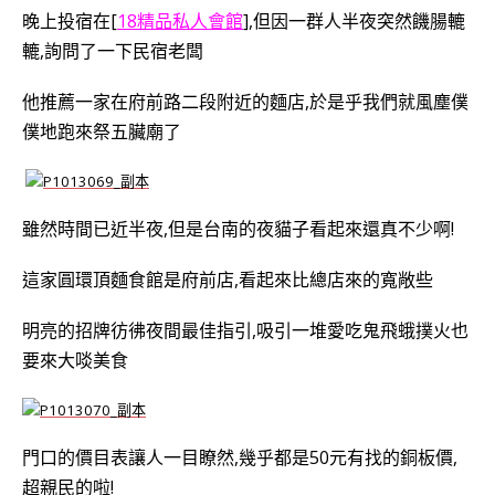
晚上投宿在[
18精品私人會館
],但因一群人半夜突然饑腸轆
轆,詢問了一下民宿老闆
他推薦一家在府前路二段附近的麵店,於是乎我們就風塵僕
僕地跑來祭五臟廟了
雖然時間已近半夜,但是台南的夜貓子看起來還真不少啊!
這家圓環頂麵食館是府前店,看起來比總店來的寬敞些
明亮的招牌彷彿夜間最佳指引,吸引一堆愛吃鬼飛蛾撲火也
要來大啖美食
門口的價目表讓人一目瞭然,幾乎都是50元有找的銅板價,
超親民的啦!