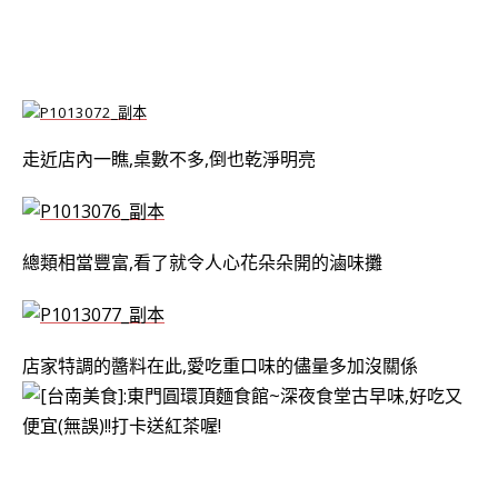
走近店內一瞧,桌數不多,倒也乾淨明亮
總類相當豐富,看了就令人心花朵朵開的滷味攤
店家特調的醬料在此,愛吃重口味的儘量多加沒關係