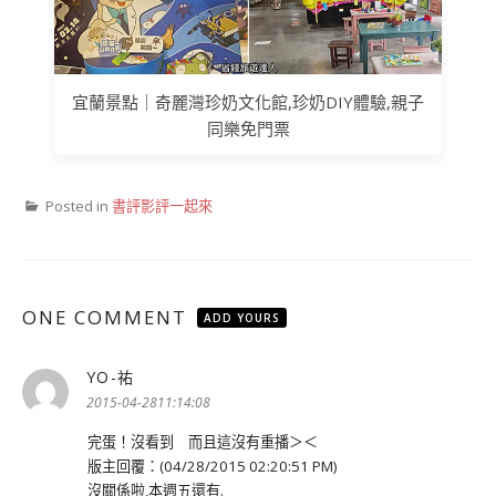
宜蘭景點｜奇麗灣珍奶文化館,珍奶DIY體驗,親子
同樂免門票
Posted in
書評影評一起來
ONE COMMENT
ADD YOURS
YO-祐
表
示:
2015-04-2811:14:08
完蛋！沒看到 而且這沒有重播＞＜
版主回覆：(04/28/2015 02:20:51 PM)
沒關係啦,本週五還有.