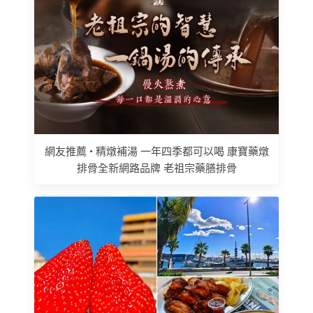
網友推薦 • 精燉補湯 一年四季都可以喝 康寶藥燉
排骨全新網路品牌 老祖宗藥膳排骨