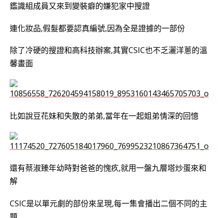
鑑識組成員又來到變裝癖的嫌犯家中搜證
連化妝品,假髮都要認真編號,因為全是證據的一部份
除了冷硬的搜證和高科技辦案,其實CSIC也不乏灑洋蔥的溫
馨畫面
比如說豆花妹和失散的弟弟,當年在一起姐弟情深的回憶
還有蔡淑臻年幼時對爸爸的愧疚,就用一盤九層塔炒蛋來和
解
CSIC是以單元劇的部份來呈現,每一集會播出二個不同的主
題