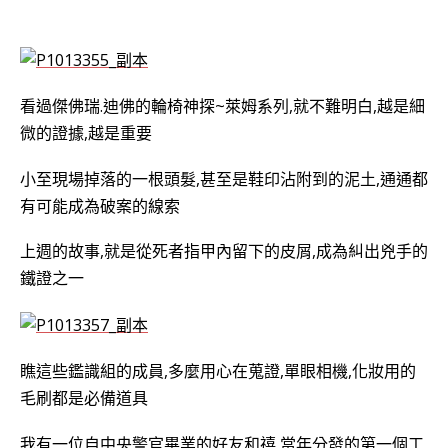
看過傑佛瑞.迪佛的輪椅神探~萊姆系列,就不難明白,越是細
微的證據,越是重要
小至現場掉落的一根頭髮,甚至是鞋印沾附到的泥土,通通都
有可能成為破案的線索
上週的故事,就是從死者指甲內留下的皮屑,成為糾出兇手的
鐵證之一
瞧這些鑑識組的成員,多麼用心在蒐證,單眼相機,化妝用的
毛刷都是必備道具
我有一位自中央警官畢業的好友和禧,當年分發的第一個工