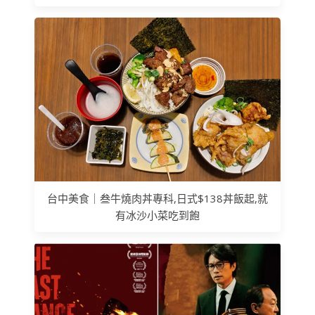
台中美食｜叁牛燒肉丼專科,日式$138丼飯起,就
有冰沙小菜吃到飽