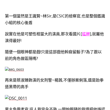
第一個當然是王識賢~林Sir,是CSIC的檢察官,也是整個鑑識
小組的核心後盾
說實在他是可塑性相當大的演員,那次看國片[
艋舺
],就屬他
演得最好!
隨便一個眼神都是戲!
只是這部戲他幹麻留鬍子?為了跟以
前的角色做區隔嗎?
再來是蔡淑臻飾演的女刑警~楊茜,不僅辦案俐落,還是跆拳
道黑帶的高手
男主角周孝安,這人我完全不熟,一開始眼殘的我還把他誤認