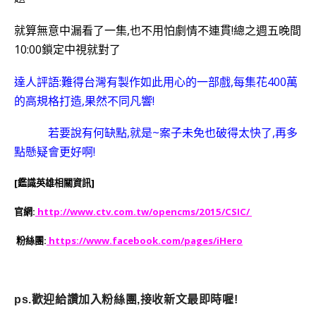
就算無意中漏看了一集,也不用怕劇情不連貫!總之週五晚間
10:00鎖定中視就對了
達人評語:難得台灣有製作如此用心的一部戲,每集花400萬
的高規格打造,
果然不同凡響!
若要說有何缺點,就是~案子未免也破得太快了,再多
點懸疑會更好啊!
[鑑識英雄相關資訊]
官網:
http://www.ctv.com.tw/opencms/2015/CSIC/
粉絲團:
https://www.facebook.com/pages/iHero
ps.歡迎給讚加入粉絲團,接收新文最即時喔!