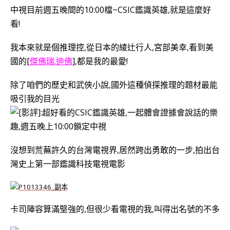
中視目前週五晚間的10:00檔~CSIC鑑識英雄,就是這麼好
看!
我本來就是個推理控,從日本的綾辻行人,宮部美幸,看到美
國的[
傑佛瑞.迪佛
],都是我的最愛!
除了咱們的歷史和武俠小說,國外這種偵探推理的題材最能
吸引我的目光
沒想到荒蕪許久的台灣電視界,居然跨出勇敢的一步,
拍出台
灣史上第一部鑑識科技電視電影
卡司陣容算滿堅強的,但很少看電視的我,叫得出名號的不多