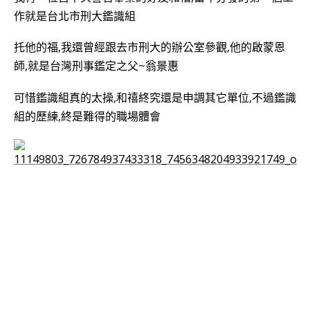
作就是台北市刑大鑑識組
托他的福,我還曾經跟去市刑大的辦公室參觀,
他的啟蒙恩
師,就是台灣刑事鑑定之父~翁景惠
可惜鑑識組真的太操,
和禧終究還是申調其它單位,不過鑑識
組的歷練,終是難得的職場體會