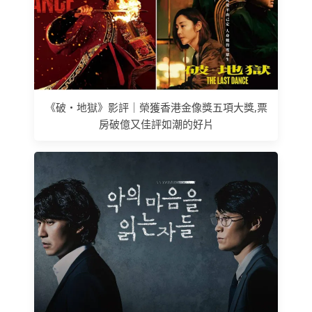
《破‧地獄》影評｜榮獲香港金像獎五項大獎,票
房破億又佳評如潮的好片