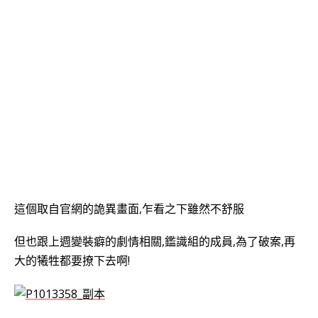
這個取自官網的詭異畫面,乍看之下雖然不舒服
但也跟上週變裝癖的劇情相關,鑑識組的成員,為了破案,再
大的犧牲都要撩下去啊!