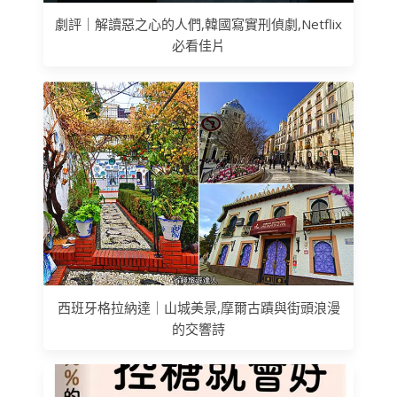
劇評｜解讀惡之心的人們,韓國寫實刑偵劇,Netflix
必看佳片
西班牙格拉納達｜山城美景,摩爾古蹟與街頭浪漫
的交響詩