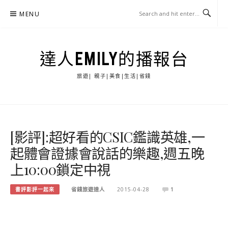
Skip
MENU
to
content
達人EMILY的播報台
旅遊| 親子|美食|生活|省錢
[影評]:超好看的CSIC鑑識英雄,一
起體會證據會說話的樂趣,週五晚
上10:00鎖定中視
書評影評一起來
省錢旅遊達人
2015-04-28
1