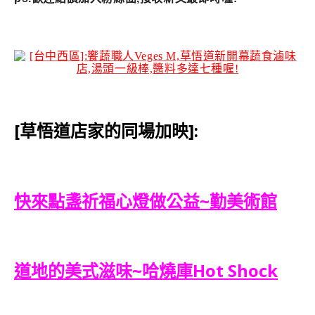
[草悟道店家的同場加映]:
快來點盞祈福心燈做公益~勤美術館
道地的美式滋味~哈燒庫Hot Shock