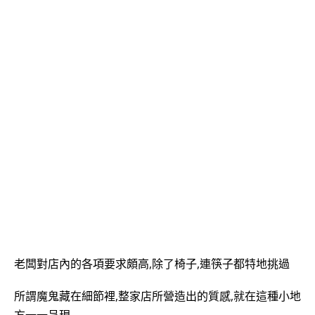
老闆對店內的各項要求頗高,除了椅子,連筷子都特地挑過
所謂魔鬼藏在細節裡,整家店所營造出的質感,就在這種小地
方一一呈現