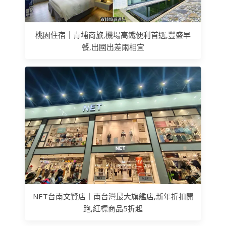
桃園住宿｜青埔商旅,機場高鐵便利首選,豐盛早
餐,出國出差兩相宜
NET台南文賢店｜南台灣最大旗艦店,新年折扣開
跑,紅標商品5折起