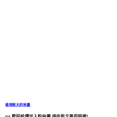
檢視較大的地圖
ps.歡迎給讚加入粉絲團,接收新文最即時喔!