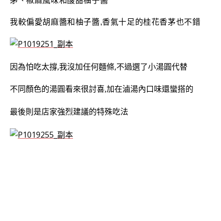
茅、椒麻風味和酸甜柚子醬
我較偏愛胡麻醬和柚子醬,香氣十足的桂花香茅也不錯
因為怕吃太撐,我沒加任何麵條,不過選了小湯圓代替
不同顏色的湯圓看來很討喜,加在滷湯內口味還蠻搭的
最後則是店家強烈建議的特殊吃法