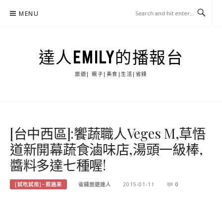
Skip
MENU
to
content
達人EMILY的播報台
旅遊| 親子|美食|生活|省錢
[台中西區]:饗蔬職人Veges M,草悟
道新開幕蔬食滷味店,湯頭一級棒,
醬料多達七種喔!
[試吃試用]~照過來
省錢旅遊達人
2015-01-11
0