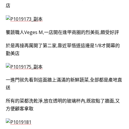
店
饗蔬職人Veges M,一店開在逢甲商圈的烈美街,頗受好評
於是再接再厲開了第二家,靠近草悟道這邊是1/8才開幕的
勤美店
一進門就先看到這面牆上滿滿的新鮮蔬菜,全部都是產地直
送
所有的菜都洗乾淨,放在透明的玻璃杯內,既妝點了牆面,又
方便
顧客拿取