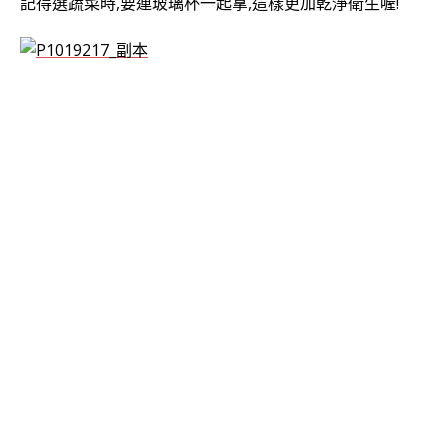
記得選蔬菜時,要連玻璃杯一起拿,這樣更加乾淨衛生喔!