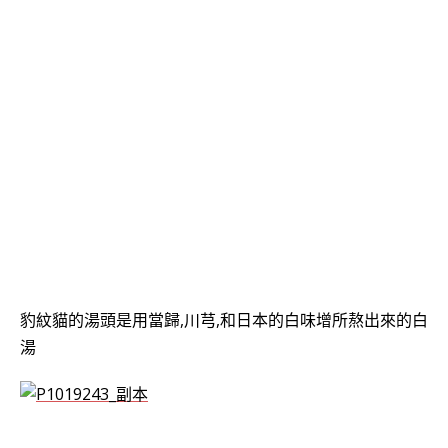
豹紋貓的湯頭是用當歸,川芎,和日本的白味增所熬出來的白
湯