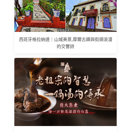
西班牙格拉納達｜山城美景,摩爾古蹟與街頭浪漫
的交響詩