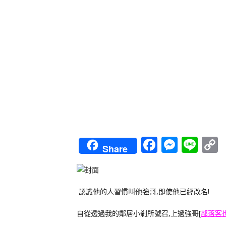
Faceboo
Messe
Lin
Share
L
認識他的人習慣叫他強哥,即使他已經改名!
自從透過我的鄰居小剎所號召,上過強哥[
部落客