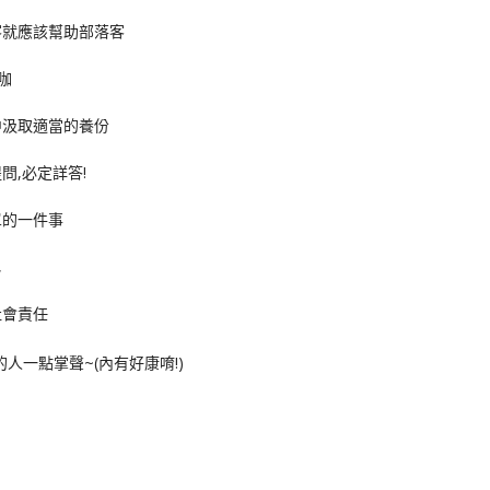
客就應該幫助部落客
咖
中汲取適當的養份
問,必定詳答!
單的一件事
,
社會責任