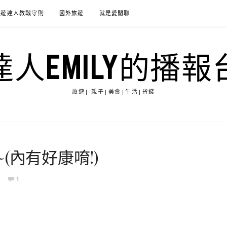
旅遊達人教戰守則
國外旅遊
就是愛閒聊
達人EMILY的播報
旅遊| 親子|美食|生活|省錢
(內有好康唷!)
1