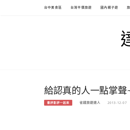
Skip
台中美食區
台灣平價旅遊
國內親子遊
to
content
給認真的人一點掌聲~
省錢旅遊達人
2013-12-07
書評影評一起來