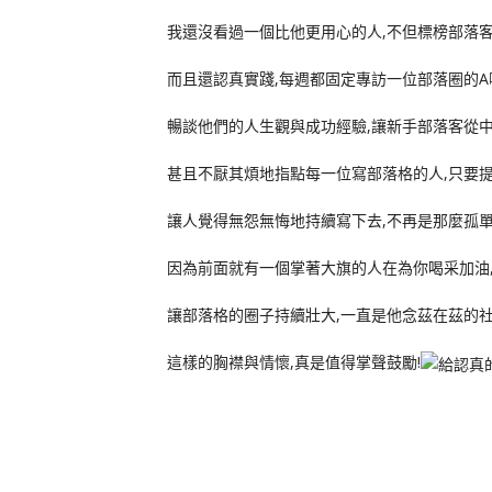
我還沒看過一個比他更用心的人,不但標榜部落
而且還認真實踐,每週都固定專訪一位部落圈的A
暢談他們的人生觀與成功經驗,讓新手部落客從
甚且不厭其煩地指點每一位寫部落格的人,只要提
讓人覺得無怨無悔地持續寫下去,不再是那麼孤
因為前面就有一個掌著大旗的人在為你喝采加油
讓部落格的圈子持續壯大,一直是他念茲在茲的
這樣的胸襟與情懷,真是值得掌聲鼓勵!