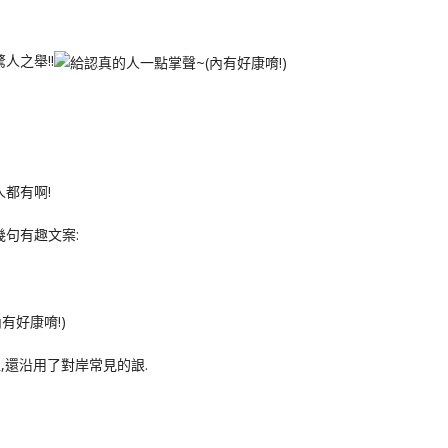
人之舉!!
都有啊!
幾句有趣文案:
,還沿用了對岸常見的詪.