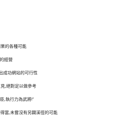
創業的各種可能
站的經營
造出成功網站的可行性
見,絕對足以做參考
臣,執行力為武將!”
用得當,未嘗沒有另闢溪徑的可能