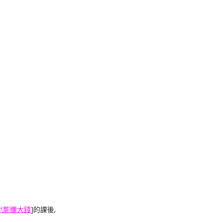
k
nger
e
Copy
ink
也能賺大錢
]的課後,