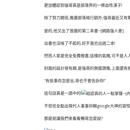
更加體認到強哥真是部落界的一條血性漢子!
除了努力開班,推廣部落格行銷外,強哥最近又有驚
是的,他又出了首圖的第二本書~[網路強人會]
出書也沒啥了不起的,好歹我也出過二本!
然而人家是完全免費贈書,這樣的氣魄,可不是人人
封面的設計很有趣,是強哥的側面頭像,上面還有
“有些事你怎麼谷,哥也不會告訴你!”
這句話真是一語中的!
不但完全點出現代人事事仰賴google大神的習性
那麼就讓我們來看看暢哥怎麼說?