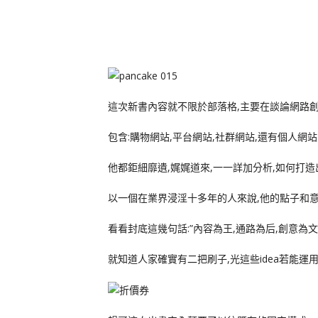
這次新書內容就不限於部落格,主要在談論網路
包含:購物網站,平台網站,社群網站,還有個人網
他都鉅細靡遺,娓娓道來,一一詳加分析,如何打
以一個在業界浸淫十多年的人來說,他的點子和意
看看封底這幾句話:”內容為王,通路為后,創意為文
就知道人家確實有二把刷子,光這些idea若能運