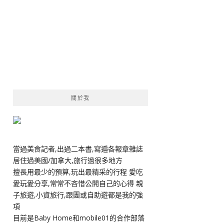
關於我
當過美食記者,出過二本書,寫遍各報章雜誌
居住過美國/加拿大,旅行過很多地方
擅長用最少的預算,玩出最精采的行程 愛吃
愛玩愛分享,常常不吝惜公開自己的心得 親
子旅遊,小資旅行,跟團或自助遊都是我的強
項
目前是Baby Home和mobile01的合作部落