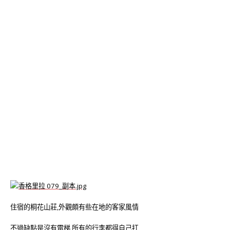
住宿的桐花山莊,外觀頗有些在地的客家風情
不過缺點是沒有電梯,所有的行李都得自己扛