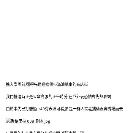
進入樂園前,還得先通過這個掛滿油紙傘的商店街
我們抵達時正是火傘高張的正午時分,在戶外玩恐怕會先熱衰竭
由於事先已打聽過1:40有表演可看,於是一群人扶老攜幼直奔秀場而去