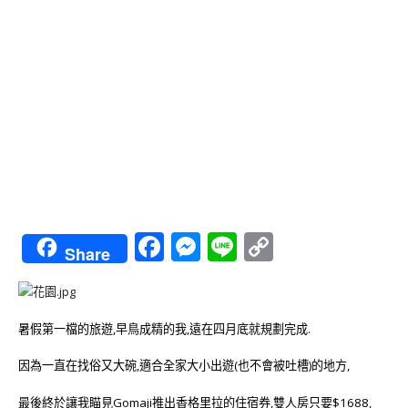
Facebook
Messenger
Line
Copy
Share
Link
暑假第一檔的旅遊,早鳥成精的我,遠在四月底就規劃完成.
因為一直在找俗又大碗,適合全家大小出遊(也不會被吐槽)的地方,
最後終於讓我瞄見Gomaji推出香格里拉的住宿券,雙人房只要$1688,