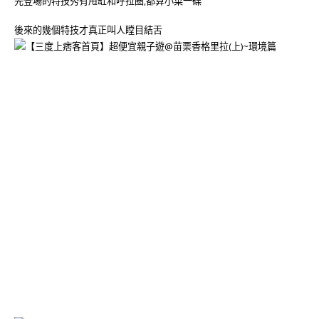
先登場的特技秀有甩缸和呼拉圈,都算小菜一碟
後來的幾個特技才真正叫人瞠目結舌