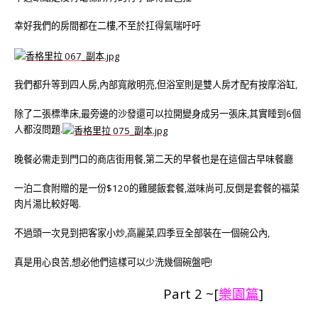
幸好我們的房間都在二樓,不至於扛得氣喘吁吁
我們都升等到四人房,內部寬敞明亮,但浴室則是雙人房才配有按摩浴缸,
除了二張標準床,最旁邊的沙發還可以拉開變身成另一張床,其實睡到6個
人都沒問題.
晚餐必需走到門口的商店街用餐,第二天的早餐也是在這個古早味餐廳
一泊二食附贈的是一份$120的雞腿飯套餐,滋味尚可,反倒是套餐的福菜
肉片湯比較好喝.
不過頭一次見到把客家小炒,高麗菜,四季豆全部裝在一個碗公內,
真是用心良苦,想必他們這樣可以少洗幾個碗盤吧!
Part 2 ~[
樂園篇
]