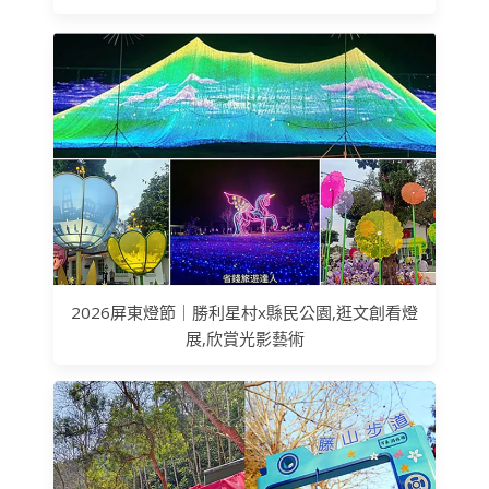
2026屏東燈節｜勝利星村x縣民公園,逛文創看燈
展,欣賞光影藝術