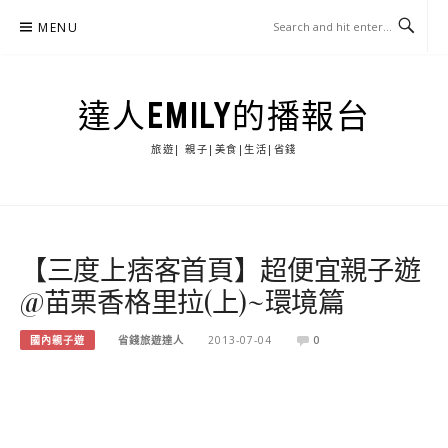
Skip
MENU
to
content
達人EMILY的播報台
旅遊| 親子|美食|生活|省錢
【三度上痞客首頁】超便宜親子遊
@苗栗香格里拉(上)~環境篇
國內親子遊
省錢旅遊達人
2013-07-04
0