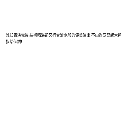
誰知表演完後,技術精湛卻又行雲流水般的優美演出,不由得要豎起大拇
指給個讚!