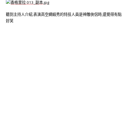
聽到主持人介紹,表演高空綢緞秀的特技人員是神雕俠侶時,還覺得有點
好笑