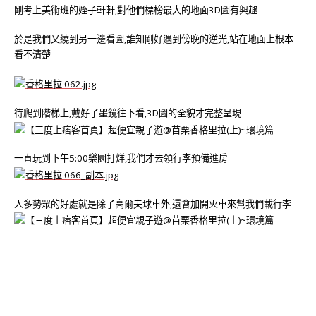
剛考上美術班的姪子軒軒,對他們標榜最大的地面3D圖有興趣
於是我們又繞到另一邊看圖,誰知剛好遇到傍晚的逆光,站在地面上根本
看不清楚
待爬到階梯上,戴好了墨鏡往下看,3D圖的全貌才完整呈現
一直玩到下午5:00樂園打烊,我們才去領行李預備進房
人多勢眾的好處就是除了高爾夫球車外,還會加開火車來幫我們載行李