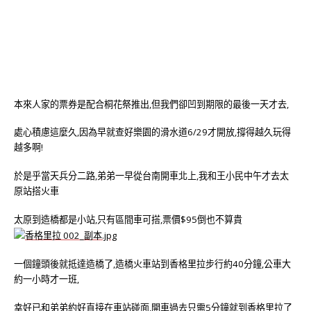
本來人家的票券是配合桐花祭推出,但我們卻凹到期限的最後一天才去,
處心積慮這麼久,因為早就查好樂園的滑水道6/29才開放,撐得越久玩得
越多啊!
於是乎當天兵分二路,弟弟一早從台南開車北上,我和王小民中午才去太
原站搭火車
太原到造橋都是小站,只有區間車可搭,票價$95倒也不算貴
一個鐘頭後就抵達造橋了,造橋火車站到香格里拉步行約40分鐘,公車大
約一小時才一班,
幸好已和弟弟約好直接在車站碰面,開車過去只需5分鐘就到香格里拉了