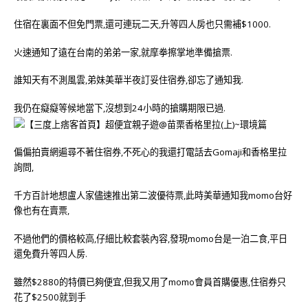
住宿在裏面不但免門票,還可連玩二天,升等四人房也只需補$1000.
火速通知了遠在台南的弟弟一家,就摩拳擦掌地準備搶票.
誰知天有不測風雲,弟妹美華半夜訂妥住宿券,卻忘了通知我.
我仍在癡癡等候地當下,沒想到24小時的搶購期限已過.
偏偏拍賣網遍尋不著住宿券,不死心的我還打電話去Gomaji和香格里拉
詢問,
千方百計地想盧人家儘速推出第二波優待票,此時美華通知我momo台好
像也有在賣票,
不過他們的價格較高,仔細比較套裝內容,發現momo台是一泊二食,平日
還免費升等四人房.
雖然$2880的特價已夠便宜,但我又用了momo會員首購優惠,住宿券只
花了$2500就到手