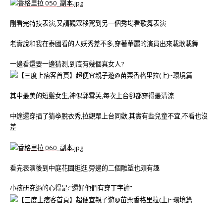
剛看完特技表演,又請觀眾移駕到另一個秀場看歌舞表演
老實說和我在泰國看的人妖秀差不多,穿著華麗的演員出來載歌載舞
一邊看還要一邊猜測,到底有幾個真女人?
其中最美的短髮女生,神似郭雪芙,每次上台卻都穿得最清涼
中途還穿插了猜拳脫衣秀,拉觀眾上台同歡,其實有些兒童不宜,不看也沒
差
看完表演後到中庭花園逛逛,旁邊的二個雕塑也頗有趣
小孩研究過的心得是:”還好他們有穿丁字褲”