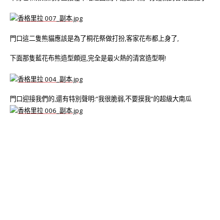
門口這二隻熊貓應該是為了桐花祭做打扮,客家花布都上身了,
下面那隻藍花布熊造型頗逗,完全是最火熱的清宮造型啊!
門口迎接我們的,還有特別聲明:”我很脆弱,不要摸我”的超級大南瓜