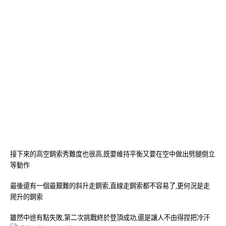
接下來的高空鋼索秀難度也很高,既要維持平衡又要在空中做出劈腿倒立
等動作
最後還有一個最艱難的斜升走鋼索,直線走鋼索都不容易了,更何況是走
爬升的鋼索
雖然中途有點失敗,第二次挑戰終於登頂成功,還是讓人不由得捏把冷汗