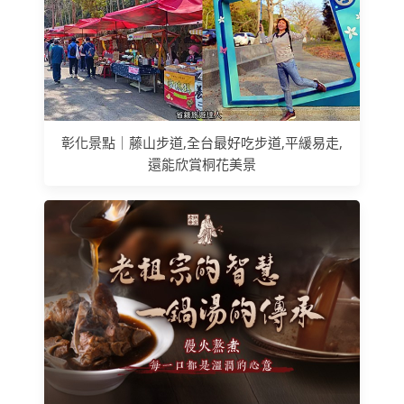
彰化景點｜藤山步道,全台最好吃步道,平緩易走,
還能欣賞桐花美景