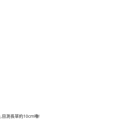
k
nger
e
Copy
ink
目測長草約10cm嚕!