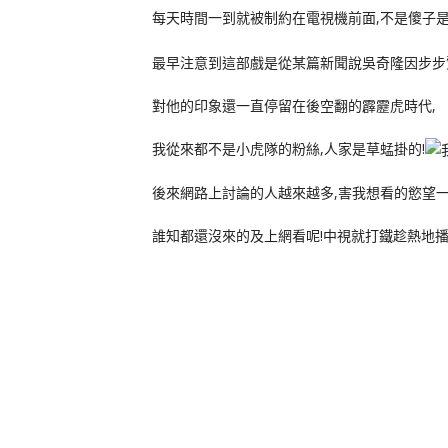
每天時間一到就被制約在電視機前面,不是傻子是
最早注意到這部戲是從某篇新聞說吳奇隆因步步
對他的印象還一直停留在後空翻的霹靂虎時代,
我從來都不是小虎隊的粉絲,人家是草蜢掛的!
後來網路上討論的人越來越多,害我想看的慾望一
誰知都還沒來的及上網看呢!中視就打鐵趁熱地播