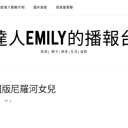
旅遊達人教戰守則
國外旅遊
就是愛閒聊
達人EMILY的播報
旅遊| 親子|美食|生活|省錢
國版尼羅河女兒
3