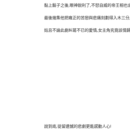
黏上鬍子之後,眼神銳利了,不怒自威的帝王相也出
最後幾集他把雍正的苦戀與悲痛刻劃得入木三分,
姑且不論此劇糾葛不已的愛情,女主角究竟該情歸
說到底,徒留遺憾的悲劇更能感動人心!