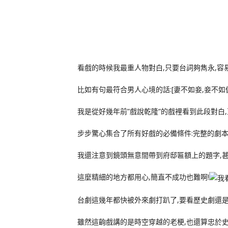
看戲的時候我最重人物對白,只要台詞夠雋永,容
比如有句最符合男人心境的話:[妻不如妾,妾不如偷
我是從好幾年前”戲說乾隆”的戲裡看到此段對白
步步驚心集合了所有好戲的必備條件:完整的劇本
我還注意到鏡頭無意間帶到府邸匾額上的題字,
這麼精細的地方都用心,簡直不成功也難啊!
台劇這幾年都快被外來劇打趴了,要看歷史劇還是
雖然這齣戲講的是時空穿越的老梗,也還算忠於史