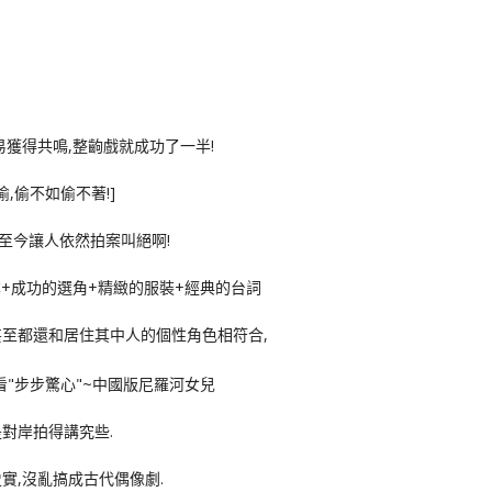
易獲得共鳴,整齣戲就成功了一半!
,偷不如偷不著!]
,至今讓人依然拍案叫絕啊!
+成功的選角+精緻的服裝+經典的台詞
甚至都還和居住其中人的個性角色相符合,
對岸拍得講究些.
實,沒亂搞成古代偶像劇.