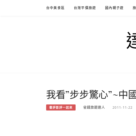
Skip
台中美食區
台灣平價旅遊
國內親子遊
to
content
我看”步步驚心”~中
省錢旅遊達人
2011-11-22
書評影評一起來