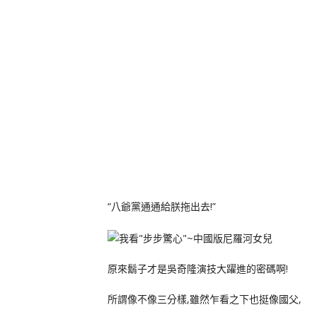
“八爺黨通通給朕拖出去!”
原來鬍子才是吳奇隆演技大躍進的密碼啊!
所謂像不像三分樣,雖然乍看之下也挺像國父,