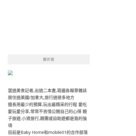
關於我
當過美食記者,出過二本書,寫遍各報章雜誌
居住過美國/加拿大,旅行過很多地方
擅長用最少的預算,玩出最精采的行程 愛吃
愛玩愛分享,常常不吝惜公開自己的心得 親
子旅遊,小資旅行,跟團或自助遊都是我的強
項
目前是Baby Home和mobile01的合作部落