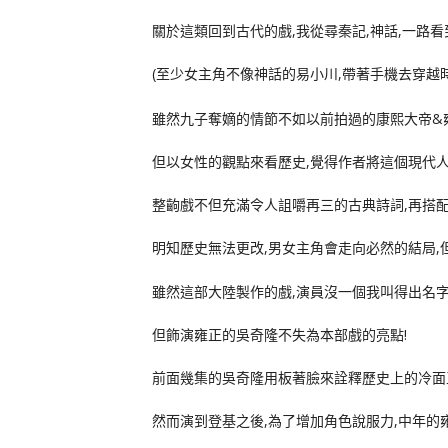
關於這類回到古代的戲,我從尋秦記,神話,一路看
(至少女主角不像神話的易小川,帶著手機去穿越
雖然九子奪嫡的情節不如以前拍過的康熙大帝&
但以女性的觀點來看歷史,覺得作者將這個現代人
整齣戲不但充滿令人詛嚼再三的古典詩詞,再搭配
明知歷史無法更改,男女主角會走向必然的結局,
雖然這部大陸製作的戲,演員沒一個我叫得出名字
但飾演雍正的吳奇隆不失為本部戲的亮點!
前面幾集的吳奇隆用板著臉來詮釋歷史上的冷面王
然而演到登基之後,為了增加角色說服力,中年的