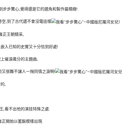
到步步驚心,覺得還是它的選角和製作最精緻!
時空,到了古代還不會沒電這樣
)
雍正王朝精采,
嵌入已知的史實又十分恰到好處!
上催淚萬分的主題曲,
但又很難不讓人一掬同情之淚啊!
的,
,看不出他的演技特殊之處.
雍正開始以蓄鬍模樣出現.