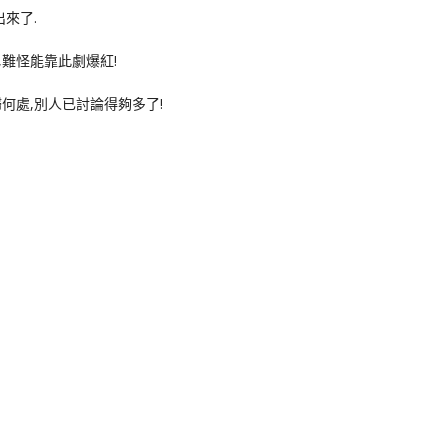
來了.
難怪能靠此劇爆紅!
何處,別人已討論得夠多了!