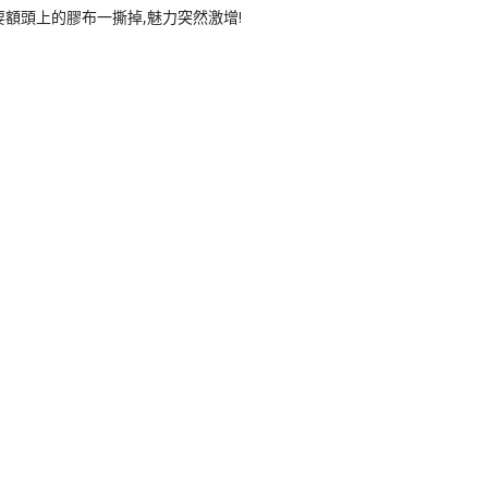
要額頭上的膠布一撕掉,魅力突然激增!