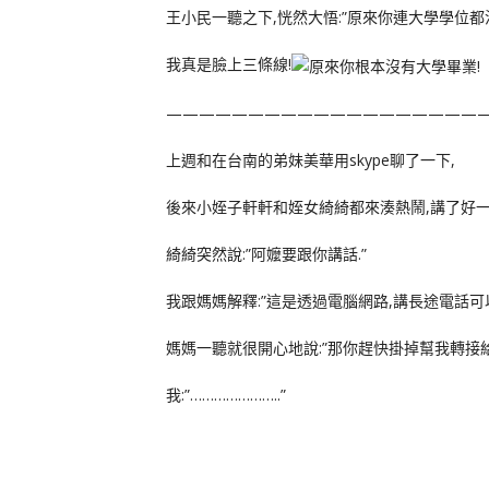
王小民一聽之下,恍然大悟:”原來你連大學學位都沒
我真是臉上三條線!
———————————————————
上週和在台南的弟妹美華用skype聊了一下,
後來小姪子軒軒和姪女綺綺都來湊熱鬧,講了好一
綺綺突然說:”阿嬤要跟你講話.”
我跟媽媽解釋:”這是透過電腦網路,講長途電話可以
媽媽一聽就很開心地說:”那你趕快掛掉幫我轉接給
我:”…………………..”