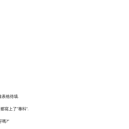
k
nger
e
Copy
ink
堆表格待填.
寫上了”專科”.
嗎?”