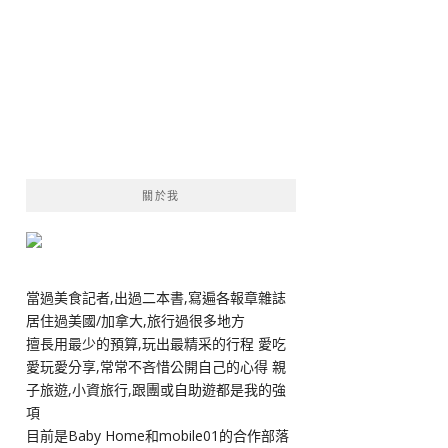
關於我
當過美食記者,出過二本書,寫遍各報章雜誌
居住過美國/加拿大,旅行過很多地方
擅長用最少的預算,玩出最精采的行程 愛吃
愛玩愛分享,常常不吝惜公開自己的心得 親
子旅遊,小資旅行,跟團或自助遊都是我的強
項
目前是Baby Home和mobile01的合作部落