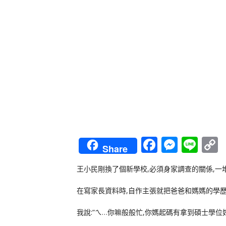
Faceboo
Messe
Lin
Share
L
王小民剛換了個新學校,必須身家調查的關係,一
在寫家長資料時,自作主張就把爸爸和媽媽的學歷都
我說:”ㄟ…你嘛般般忙,你媽起碼有拿到碩士學位好