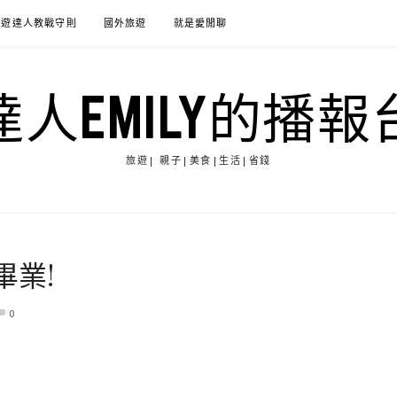
旅遊達人教戰守則
國外旅遊
就是愛閒聊
達人EMILY的播報
旅遊| 親子|美食|生活|省錢
畢業!
0