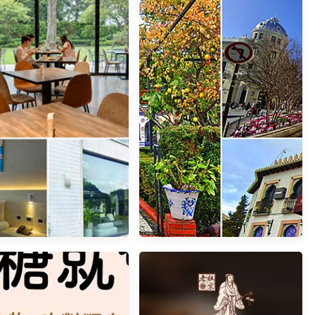
住宿｜青埔商旅,機場高鐵
西班牙格拉納達｜山城美景,摩