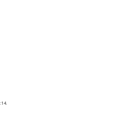
k
nger
e
Copy
ink
14.