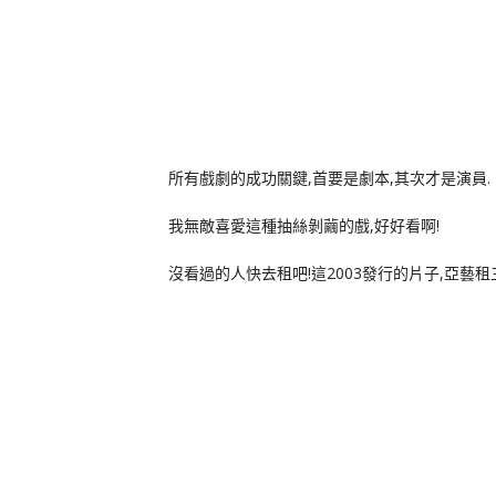
所有戲劇的成功關鍵,首要是劇本,其次才是演員.
我無敵喜愛這種抽絲剝繭的戲,好好看啊!
沒看過的人快去租吧!這2003發行的片子,亞藝租三