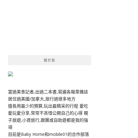
關於我
當過美食記者,出過二本書,寫遍各報章雜誌
居住過美國/加拿大,旅行過很多地方
擅長用最少的預算,玩出最精采的行程 愛吃
愛玩愛分享,常常不吝惜公開自己的心得 親
子旅遊,小資旅行,跟團或自助遊都是我的強
項
目前是Baby Home和mobile01的合作部落