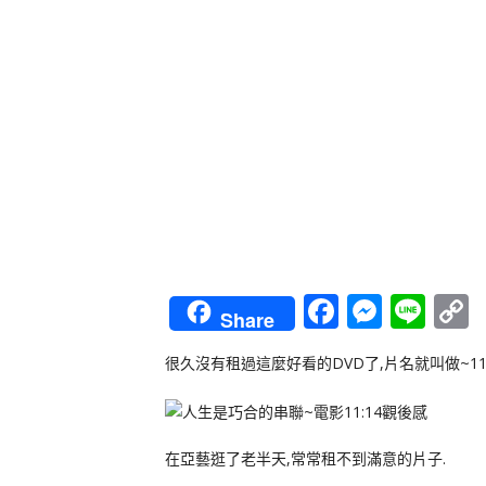
Faceboo
Messe
Lin
Share
L
很久沒有租過這麼好看的DVD了,片名就叫做~11:
在亞藝逛了老半天,常常租不到滿意的片子.