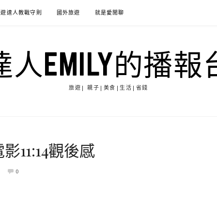
旅遊達人教戰守則
國外旅遊
就是愛閒聊
達人EMILY的播報
旅遊| 親子|美食|生活|省錢
11:14觀後感
0