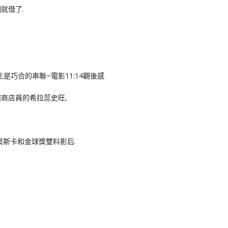
就借了.
商店員的希拉蕊史旺,
奧斯卡和金球獎雙料影后.