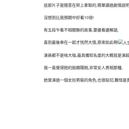
這部片子是隨意在架上拿取的,簡單讀過劇情說明
沒想到比我預期中好看10倍!
有五段乍看不相關聯的故事,要邊看邊解謎,
直到最後串在一起才恍然大悟,原來如此啊!
演員都不是啥大咖,最具備知名度的大概就是演超
我一直覺得她的臉頗陽剛,非常女人男相那種,
她曾演過一個女扮男裝的角色,也很貼切,難怪是