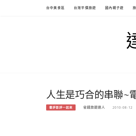
Skip
台中美食區
台灣平價旅遊
國內親子遊
to
content
人生是巧合的串聯~電影
省錢旅遊達人
2010-08-12
書評影評一起來