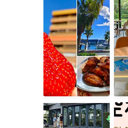
西班牙阿利坎特｜地中海旁的
桃園