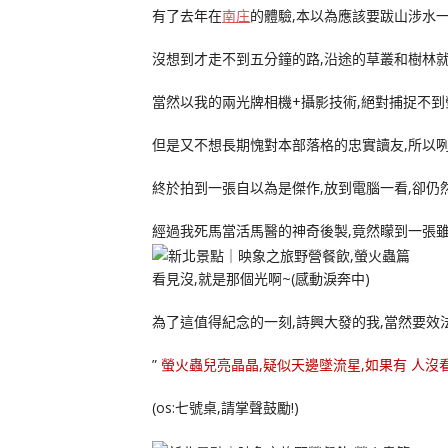
有了去年在
南庄
的體驗,本以為應該要跋山涉水一
沒想到才走不到五分鐘的路,沿途的草叢和樹林就
當然以我的兩光牌相機+攝影技術,絕對捕捉不到
但是又不想長期愧對本部落格的忠實讀友,所以咧
終於拍到一張自以為是傑作,放到電腦一看,卻仍
經過我死馬當活馬醫的神奇後製,竟然矇到一張雖
看見沒,就是那個光啊~(感動淚奔中)
為了這值得紀念的一刻,詩興大發的我,當然要效
”
螢火蟲兒亮晶晶,疑似天邊墜流星,如果有 人沒
(os:七號桌,請掌聲鼓勵!)