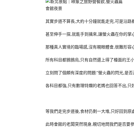
會館夜景
其實步道不算長,大約十分鐘就能走完,可是沿路
甚至伸手一探,就能手到擒來,讓螢火蟲在你的掌心
那種真人實境的臨場感,沒有親眼體會,很難形容
所有科目都鴉鴉烏,只有自然還上得了檯面的王小
立刻問了個頗有深度的問題:”螢火蟲的閃光,是否
各科目都強,只有數理特爛的老媽也回答不出,只好叫
等我們走完步道後,食材仍剩一大堆,只好回到原
此時會館的老闆突然現身,親切地問我們是否要參