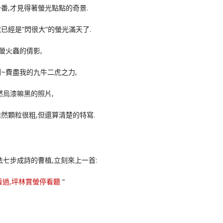
番,才見得著螢光點點的奇景.
已經是”閃很大”的螢光滿天了.
螢火蟲的倩影,
~費盡我的九牛二虎之力,
然烏漆嘛黑的照片,
然顆粒很粗,但還算清楚的特寫.
法七步成詩的曹植,立刻來上一首:
看過,坪林賞螢停看聽
“