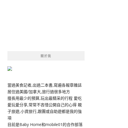
關於我
當過美食記者,出過二本書,寫遍各報章雜誌
居住過美國/加拿大,旅行過很多地方
擅長用最少的預算,玩出最精采的行程 愛吃
愛玩愛分享,常常不吝惜公開自己的心得 親
子旅遊,小資旅行,跟團或自助遊都是我的強
項
目前是Baby Home和mobile01的合作部落