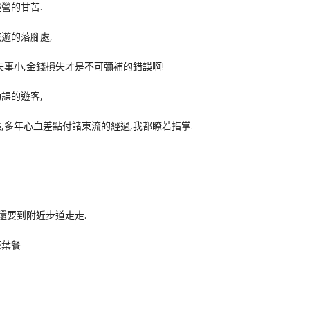
營的甘苦.
遊的落腳處,
失事小,金錢損失才是不可彌補的錯誤啊!
課的遊客,
,多年心血差點付諸東流的經過,我都瞭若指掌.
還要到附近步道走走.
茶葉餐