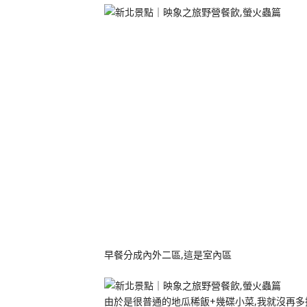
早餐分成內外二區,這是室內區
由於是很普通的地瓜稀飯+幾碟小菜,我就沒再多