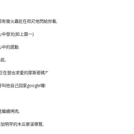
都有螢火蟲近在咫尺地閃給你看,
中發光(如上圖一)
心中的感動.
民,
正在發出求愛的摩斯密碼?”
他自己回家google囉!
處繼續烤肉,
加明早的木瓜寮溪導覽,