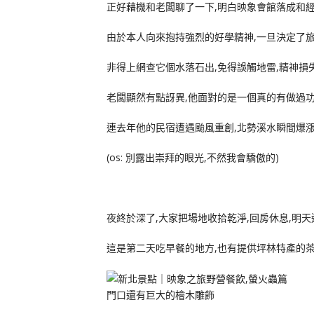
正好藉機和老闆聊了一下,明白映象會館落成和經
由於本人向來抱持強烈的好學精神,一旦決定了旅
非得上網查它個水落石出,免得誤觸地雷,精神損
老闆顯然有點訝異,他面對的是一個真的有做過功
連去年他的民宿遭遇颱風重創,北勢溪水瞬間爆漲
(os: 別露出崇拜的眼光,不然我會驕傲的)
夜終於深了,大家把場地收拾乾淨,回房休息,明天
這是第二天吃早餐的地方,也有提供坪林特產的
門口還有巨大的檜木雕飾