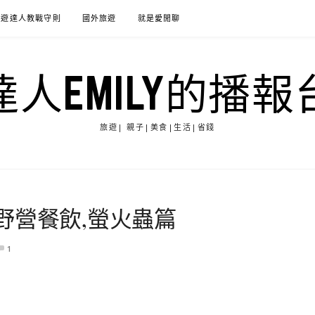
旅遊達人教戰守則
國外旅遊
就是愛閒聊
達人EMILY的播報
旅遊| 親子|美食|生活|省錢
野營餐飲,螢火蟲篇
1