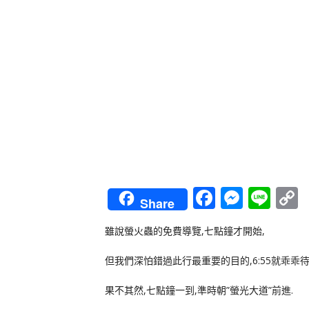
Faceboo
Messe
Lin
Share
L
雖說螢火蟲的免費導覽,七點鐘才開始,
但我們深怕錯過此行最重要的目的,6:55就乖乖
果不其然,七點鐘一到,準時朝”螢光大道”前進.