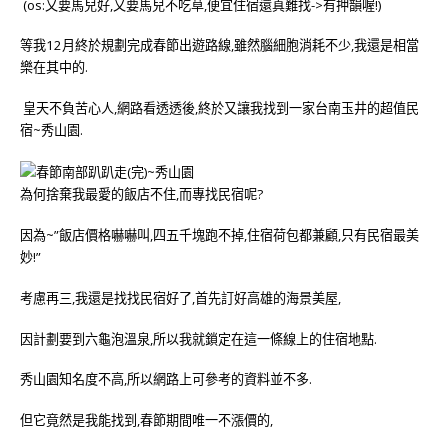
(os:又要馬兒好,又要馬兒不吃草,便宜住宿還真難找->有押韻喔!)
等我12月終於規劃完成春節出遊路線,雖然腦細胞消耗不少,我還是相當
樂在其中的.
皇天不負苦心人,網路看透透後,終於又讓我找到一家台南玉井的超值民
宿~秀山園.
為何捨棄我最愛的飯店不住,而專找民宿呢?
因為~”飯店價格嚇嚇叫,四五千塊跑不掉,住宿荷包都兼顧,只有民宿最美
妙!”
考慮再三,我還是找找民宿好了,首先訂好高雄的海景美屋,
因計劃要到六龜泡溫泉,所以我就鎖定在這一條線上的住宿地點.
秀山園知名度不高,所以網路上可參考的資料並不多.
但它竟然是我能找到,春節期間唯一不漲價的,