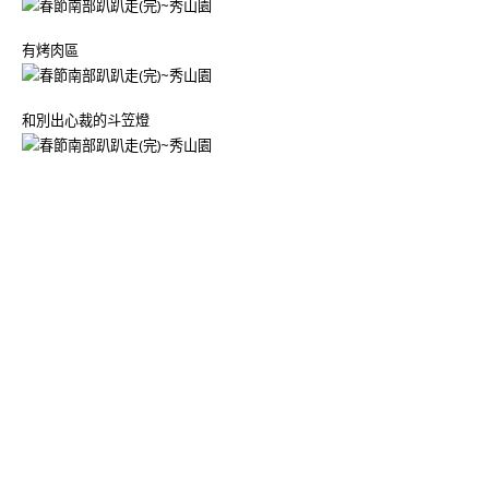
有烤肉區
和別出心裁的斗笠燈