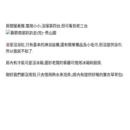
房間蠻素雅,電視小小,沒接第四台,但可看到老三台.
浴室沒浴缸,只有基本的淋浴設備,還有簡單備品及小毛巾,但沒提供浴巾,
所以我就不拍了.
房內有冷氣可是沒冰箱,還好老闆的客廳可借用冰箱和廚房,
剛好我們都沒用到,只去借用熱水來泡茶,(房內有提供好喝的薰衣草茶包)