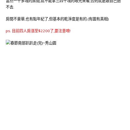
當然一千多塊的房間,就不能拿三四千塊的眼光來看,否則就是跟自己過
不去.
房間不豪華,也有點年紀了,但基本的乾淨度是有的.(有圖有真相)
ps. 目前四人房漲至$2200了,要注意唷!