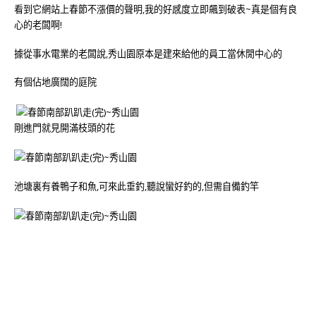
看到它網站上春節不漲價的聲明,我的好感度立即飆到破表~真是個有良
心的老闆啊!
據從事水電業的老闆說,秀山園原本是建來給他的員工當休閒中心的
有個佔地廣闊的庭院
剛進門就見開滿枝頭的花
池塘裏有養鴨子和魚,可來此垂釣,聽說蠻好釣的,但需自備釣竿