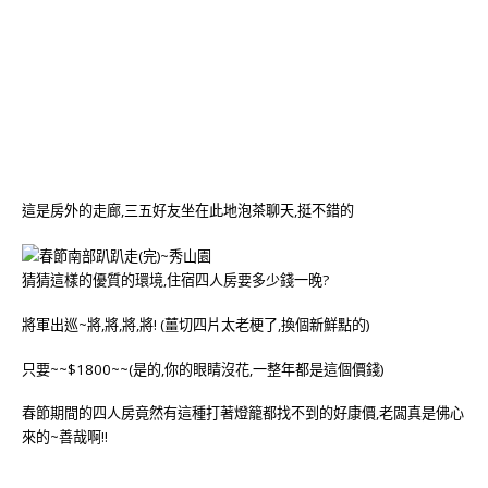
這是房外的走廊,三五好友坐在此地泡茶聊天,挺不錯的
猜猜這樣的優質的環境,住宿四人房要多少錢一晚?
將軍出巡~將,將,將,將! (薑切四片太老梗了,換個新鮮點的)
只要~~$1800~~(是的,你的眼睛沒花,一整年都是這個價錢)
春節期間的四人房竟然有這種打著燈籠都找不到的好康價,老闆真是佛心
來的~善哉啊!!