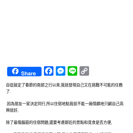
Facebook
Messenger
Line
Copy
Share
Link
自從敲定了春節的南部之行以來,我就發現自己又在挑戰不可能的任務
了.
因為朋友一家決定同行,所以住宿地點我就不能一廂情願地只顧自己高
興就好,
除了最傷腦筋的住宿問題,還要考慮鄰近的景點和覓食是否方便,