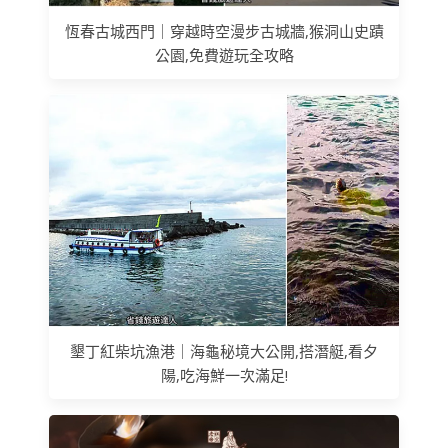
恆春古城西門｜穿越時空漫步古城牆,猴洞山史蹟
公園,免費遊玩全攻略
墾丁紅柴坑漁港｜海龜秘境大公開,搭潛艇,看夕
陽,吃海鮮一次滿足!