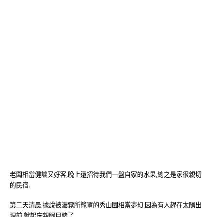
老闆相當健談又好客,晚上還招待我們一盤自家的水果,總之是家很親切
的民宿.
第二天清晨,據說被濃霧所籠罩的秀山園相當夢幻,因為有人趕在太陽出
現前,就起床親眼目睹了,