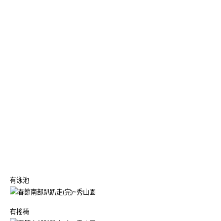
有泳池
有搖椅