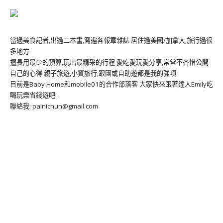
當過美食記者,出過二本書,寫遍各報章雜誌 居住過美國/加拿大,旅行過很
多地方
擅長用最少的預算,玩出最精采的行程 愛吃愛玩愛分享,常常不吝惜公開
自己的心得 親子旅遊,小資旅行,跟團或自助遊都是我的強項
目前是Baby Home和mobile01的合作部落客 大家快來跟著達人Emily吃
喝玩樂省錢遊吧!
聯絡我: painichun@gmail.com