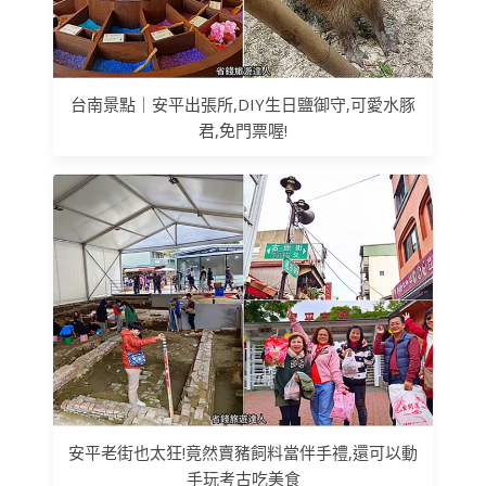
台南景點｜安平出張所,DIY生日鹽御守,可愛水豚
君,免門票喔!
安平老街也太狂!竟然賣豬飼料當伴手禮,還可以動
手玩考古吃美食