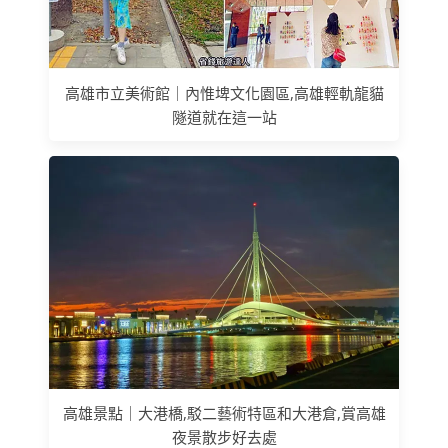
高雄市立美術館｜內惟埤文化園區,高雄輕軌龍貓
隧道就在這一站
高雄景點｜大港橋,駁二藝術特區和大港倉,賞高雄
夜景散步好去處