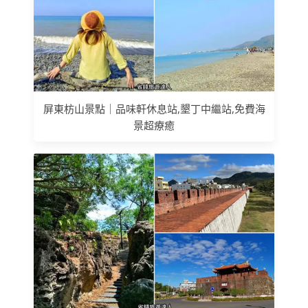
屏東枋山景點｜品味軒休息站,墾丁中繼站,免費海
景超療癒