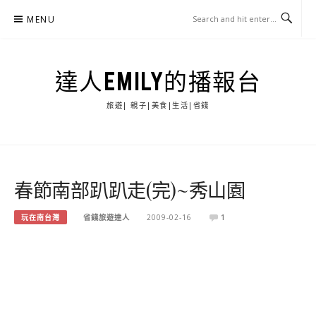
Skip
MENU
to
content
達人EMILY的播報台
旅遊| 親子|美食|生活|省錢
春節南部趴趴走(完)~秀山園
玩在南台灣
省錢旅遊達人
2009-02-16
1