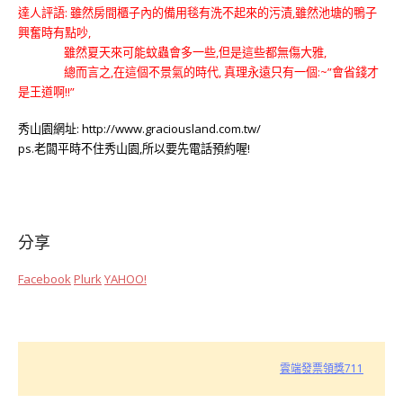
達人評語: 雖然房間櫃子內的備用毯有洗不起來的污漬,雖然池塘的鴨子
興奮時有點吵,
雖然夏天來可能蚊蟲會多一些,但是這些都無傷大雅,
總而言之,在這個不景氣的時代,
真理永遠只有一個:~”會省錢才
是王道啊!!”
秀山園網址: http://www.graciousland.com.tw/
ps.老闆平時不住秀山園,所以要先電話預約喔!
分享
Facebook
Plurk
YAHOO!
雲端發票領獎711