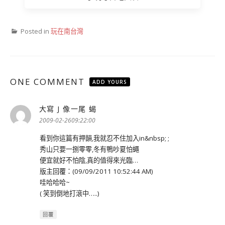
Posted in
玩在南台灣
ONE COMMENT
ADD YOURS
大寫 J 像一尾 蝎
表
示:
2009-02-2609:22:00
看到你這篇有押韻,我就忍不住加入in&nbsp; ;
秀山只要一捌零零,冬有鴨吵夏怕蠅
便宜就好不怕陰,真的值得來光臨…
版主回覆：(09/09/2011 10:52:44 AM)
哇哈哈哈~
( 笑到倒地打滾中…..)
回覆