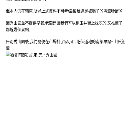
但本人仍在賴床,所以上述資料不可考!最後我還是被鴨子的叫聲吵醒的.
因秀山園並不提供早餐,老闆建議我們可以到玉井街上找吃的,又推薦了
鄰近幾個景點,
告別秀山園後,我們隨便在市場找了家小店,吃個道地的南部早點~土魠魚
羹