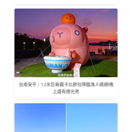
台南安平｜12米巨無霸卡比胖拉降臨漁人碼頭!晚
上還有燈光秀