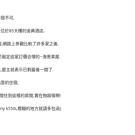
宿不可,
位於85大樓的金典酒店,
宿,網路上參觀比較了許多家之後,
於敲定這家訂價合理的~海景美屋.
,屋主就表示已剩最後一間了.
意的住宿,
期間住到這樣的房間,實在物超值啊!
y k550i,模糊的地方就請多包涵)