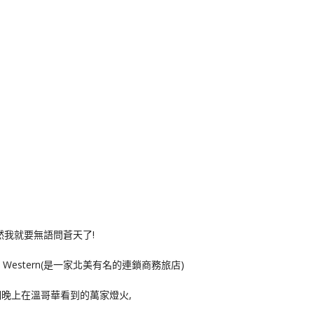
k
nger
e
Copy
ink
然我就要無語問蒼天了!
Western(是一家北美有名的連鎖商務旅店)
晚上在溫哥華看到的萬家燈火,