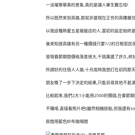
一派璀璨華美的景象,真的是讓人畢生難忘哇!
所以既然來到高雄,那就非選現在正夯的高樓層住
以我這種熱愛五星級飯店的人,當初的設定始終是
後來知道高雄有另一種價錢只要1/2的日租型民
發現春節期間價格落差很大,千挑萬選了許久,終
所謂好的住宿人人搶,十月底時我想訂在初四那天
朋友晚了一步下決定的結果,只能另尋其他不甚滿
比較起來,我們2大1小能用2500的價錢,在春節
不囉嗦,直接看照片吧!(雖然相機掛點,但我還有son
房間用藍色紗布做隔間