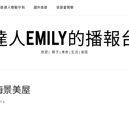
旅遊達人教戰守則
國外旅遊
就是愛閒聊
達人EMILY的播報
旅遊| 親子|美食|生活|省錢
海景美屋
6