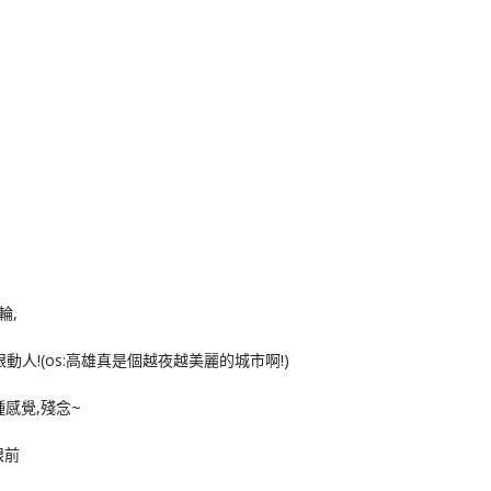
輪,
人!(os:高雄真是個越夜越美麗的城市啊!)
種感覺,殘念~
眼前