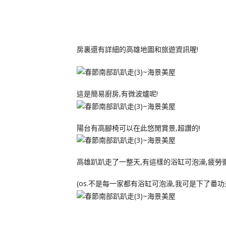
房裏還有詳細的高雄地圖和旅遊資訊喔!
這是簡易廚房,有微波爐呢!
陽台有高腳椅可以在此悠閒賞景,超讚的!
高雄趴趴走了一整天,有這樣的浴缸可泡澡,疲勞
(os.不是每一家都有浴缸可泡澡,我可是下了番功