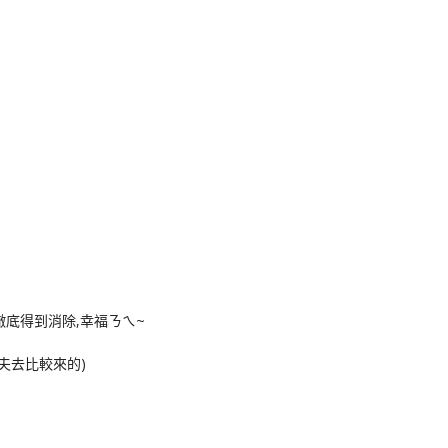
徹底得到消除,幸福ㄋㄟ~
夫去比較來的)