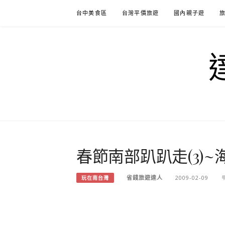
Skip
台中美食區
台灣平價旅遊
國內親子遊
to
content
春節南部趴趴走(3)~
省錢旅遊達人
2009-02-09
玩在南台灣