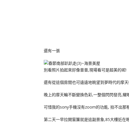
還有一張
別看照片拍起來好像普普,現場看可是超美的呢!
還有從這個房間也可遠遠地眺望到夢時代的摩天
晚上的摩天輪不斷變換色彩,一整個閃閃發亮,耀眼動
可惜我的sony手機沒有zoom的功能, 拍不出那
第二天一早拉開窗簾就是這副景象,85大樓近在