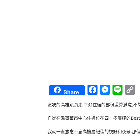
Faceboo
Messe
Lin
Share
L
這次的高雄趴趴走,幸好住宿的部份還算滿意,不
自從在溫哥華市中心住過位在四十多層樓的Best 
我就一直念念不忘高樓層絕佳的視野和夜景,那個