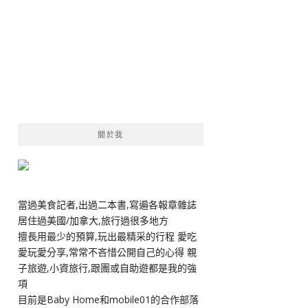
關於我
當過美食記者,出過二本書,寫遍各報章雜誌
居住過美國/加拿大,旅行過很多地方
擅長用最少的預算,玩出最精采的行程 愛吃
愛玩愛分享,常常不吝惜公開自己的心得 親
子旅遊,小資旅行,跟團或自助遊都是我的強
項
目前是Baby Home和mobile01的合作部落