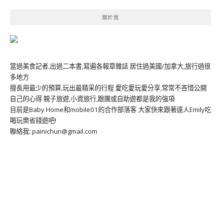
關於我
當過美食記者,出過二本書,寫遍各報章雜誌 居住過美國/加拿大,旅行過很
多地方
擅長用最少的預算,玩出最精采的行程 愛吃愛玩愛分享,常常不吝惜公開
自己的心得 親子旅遊,小資旅行,跟團或自助遊都是我的強項
目前是Baby Home和mobile01的合作部落客 大家快來跟著達人Emily吃
喝玩樂省錢遊吧!
聯絡我: painichun@gmail.com