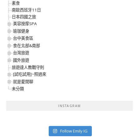
素食
南歐西班牙11日
日本四國之旅
美容按摩SPA
瑜珈健身
台中美食區
食在北部&南部
台灣旅遊
國外旅遊
旅遊達人教戰守則
[試吃試用]~照過來
就是愛閒聊
未分類
INSTAGRAM
Follow Emily IG