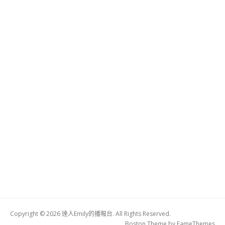
Copyright © 2026 達人Emily的播報台. All Rights Reserved.
Boston Theme by
FameThemes