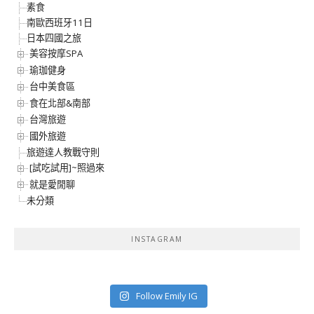
素食
南歐西班牙11日
日本四國之旅
美容按摩SPA
瑜珈健身
台中美食區
食在北部&南部
台灣旅遊
國外旅遊
旅遊達人教戰守則
[試吃試用]~照過來
就是愛閒聊
未分類
INSTAGRAM
Follow Emily IG