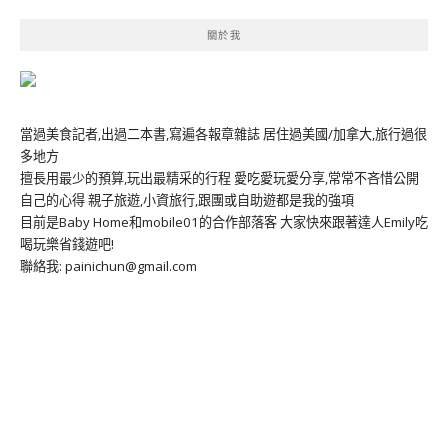
關於我
當過美食記者,出過二本書,寫遍各報章雜誌 居住過美國/加拿大,旅行過很
多地方
擅長用最少的預算,玩出最精采的行程 愛吃愛玩愛分享,常常不吝惜公開
自己的心得 親子旅遊,小資旅行,跟團或自助遊都是我的強項
目前是Baby Home和mobile01的合作部落客 大家快來跟著達人Emily吃
喝玩樂省錢遊吧!
聯絡我: painichun@gmail.com