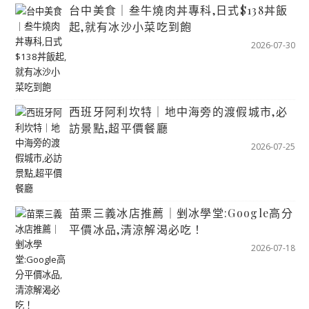
台中美食｜叁牛燒肉丼專科,日式$138丼飯
起,就有冰沙小菜吃到飽
2026-07-30
西班牙阿利坎特｜地中海旁的渡假城市,必
訪景點,超平價餐廳
2026-07-25
苗栗三義冰店推薦｜剉冰學堂:Google高分
平價冰品,清涼解渴必吃！
2026-07-18