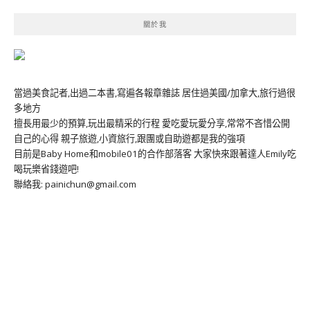
關於我
當過美食記者,出過二本書,寫遍各報章雜誌 居住過美國/加拿大,旅行過很
多地方
擅長用最少的預算,玩出最精采的行程 愛吃愛玩愛分享,常常不吝惜公開
自己的心得 親子旅遊,小資旅行,跟團或自助遊都是我的強項
目前是Baby Home和mobile01的合作部落客 大家快來跟著達人Emily吃
喝玩樂省錢遊吧!
聯絡我: painichun@gmail.com