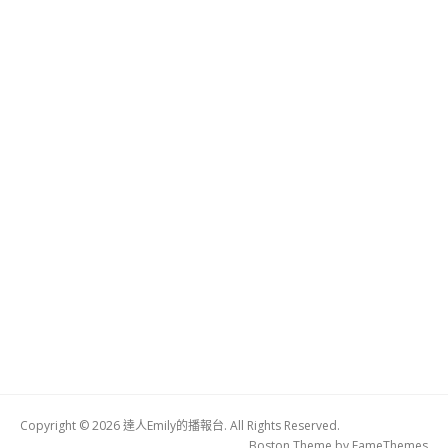
Copyright © 2026 達人Emily的播報台. All Rights Reserved.
Boston Theme by
FameThemes