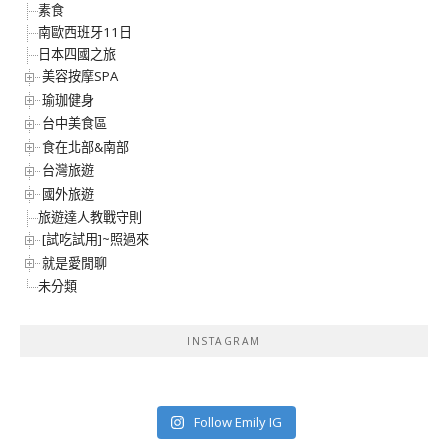
素食
南歐西班牙11日
日本四國之旅
美容按摩SPA
瑜珈健身
台中美食區
食在北部&南部
台灣旅遊
國外旅遊
旅遊達人教戰守則
[試吃試用]~照過來
就是愛閒聊
未分類
INSTAGRAM
Follow Emily IG