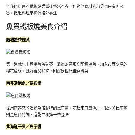
幫我們料理的鐵板燒師傅雖然話不多，但對於食材的部分也是有問必
答，做起料理來神情格外專注
魚貫鐵板燒美食介紹
鱈場蟹茶碗蒸
第一道就先上鱈場蟹茶碗蒸，滑嫩的蒸蛋搭配鱈場蟹，加入市面少見的
櫻花魚版，既好看又好吃，剛好是個絕佳開胃菜
南非活鮑魚／昆布醬
採用南非來的活鮑魚搭配特調昆布醬，吃起來口感彈牙，很少的昆布醬
則是魚貫特調，還能中和掉一些腥味
北海道干貝／魚子醬