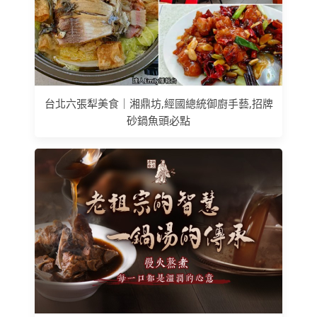
台北六張犁美食｜湘鼎坊,經國總統御廚手藝,招牌
砂鍋魚頭必點