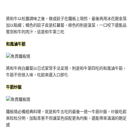
將和牛以松露調味之後，做成餃子在鐵板上現煎，最後再用冰花跟金箔
加以點綴；橘色的餃子皮是紅蘿蔔，綠色的則是菠菜，一口咬下還能品
嘗到和牛的肉汁，這是和牛第三吃
和風滷牛筋
將和牛與白蘿蔔以日式家常手法呈現，則是和牛第四吃的和風滷牛筋，
牛筋不但很入味，吃起來還入口即化
牛筋炒飯
鐵板燒必備經典料理，就是和牛五吃的最後一道～牛筋炒飯，炒飯吃起
來粒粒分明，加點青蔥不但讓菜色搭配更為均衡，還能帶來滿滿的飽足
感