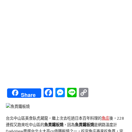
Facebook
Messenger
Line
Copy
Share
Link
台北中山區美食臥虎藏龍，繼上次去吃過日本百年料理的
魚庄
後，228
連假又跑來吃中山區的
魚貫鐵板燒
，因為
魚貫鐵板燒
是網路溫度計
DailyView票選台北十大高cp值鐵板燒之一，吃完魚庄再來吃魚貫，完