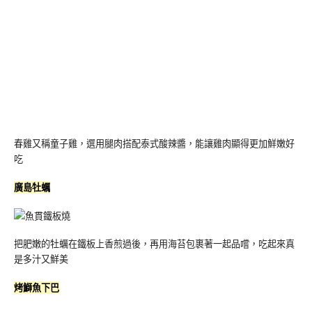
春雞又稱童子雞，選用腿肉搭配泰式酸辣醬，能讓雞肉顯得更加鮮嫩好
吃
廣島牡蠣
把肥嫩的牡蠣在鐵板上香煎過後，再用海苔包裹著一起品嚐，吃起來真
是多汁又鮮美
烤鰤魚下巴