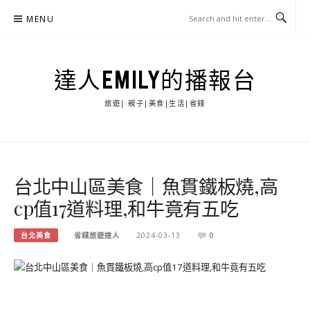
Skip
MENU
to
content
達人EMILY的播報台
旅遊| 親子|美食|生活|省錢
台北中山區美食｜魚貫鐵板燒,高
cp值17道料理,和牛竟有五吃
台北美食
省錢旅遊達人
2024-03-13
0