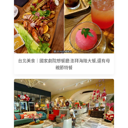
台北美食｜國家劇院想餐廳:澎拜海陸大餐,還有母
親節特餐