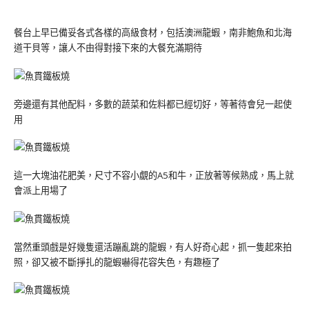
餐台上早已備妥各式各樣的高級食材，包括澳洲龍蝦，南非鮑魚和北海
道干貝等，讓人不由得對接下來的大餐充滿期待
旁邊還有其他配料，多數的蔬菜和佐料都已經切好，等著待會兒一起使
用
這一大塊油花肥美，尺寸不容小覷的A5和牛，正放著等候熟成，馬上就
會派上用場了
當然重頭戲是好幾隻還活蹦亂跳的龍蝦，有人好奇心起，抓一隻起來拍
照，卻又被不斷掙扎的龍蝦嚇得花容失色，有趣極了