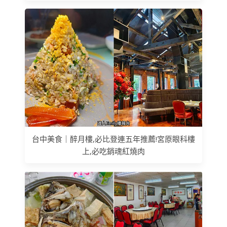
台中美食｜醉月樓,必比登連五年推薦!宮原眼科樓
上,必吃銷魂紅燒肉