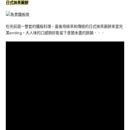
日式抹茶蕨餅
吃完前面一整套的鐵板料理，最後用綠茶和傳統的日式抹茶蕨餅來當完
美ending，大人味的口感剛好能留下意猶未盡的餘韻．．．