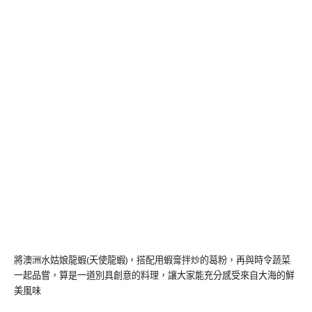
將澳洲水姑娘龍蝦(天使龍蝦)，搭配用蝦膏拌炒的葛粉，再與時令蔬菜
一起品嘗，算是一道別具創意的料理，讓大家能充分感受來自大海的鮮
美風味