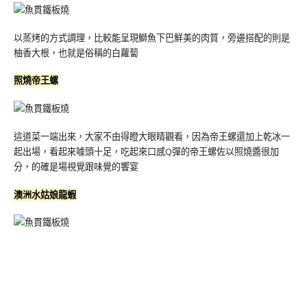
以蒸烤的方式調理，比較能呈現鰤魚下巴鮮美的肉質，旁邊搭配的則是
柚香大根，也就是俗稱的白蘿蔔
照燒帝王螺
這道菜一端出來，大家不由得瞪大眼睛觀看，因為帝王螺還加上乾冰一
起出場，看起來噱頭十足，吃起來口感Q彈的帝王螺佐以照燒醬很加
分，的確是場視覺跟味覺的饗宴
澳洲水姑娘龍蝦