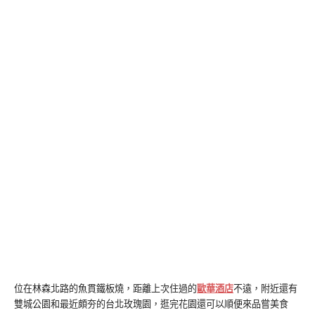
位在林森北路的魚貫鐵板燒，距離上次住過的
歐華酒店
不遠，附近還有
雙城公園和最近頗夯的台北玫瑰園，逛完花園還可以順便來品嘗美食