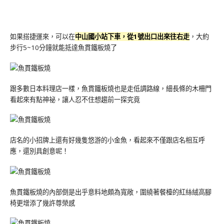
如果搭捷運來，可以在
中山國小站下車，從1號出口出來往右走
，大約
步行5~10分鐘就能抵達魚貫鐵板燒了
跟多數日本料理店一樣，魚貫鐵板燒也是走低調路線，細長條的木柵門
看起來有點神祕，讓人忍不住想趨前一探究竟
店名的小招牌上還有好幾隻悠游的小金魚，看起來不僅跟店名相互呼
應，還別具創意呢！
魚貫鐵板燒的內部倒是出乎意料地頗為寬敞，圍繞著餐檯的紅絲絨高腳
椅更增添了幾許尊榮感