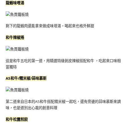
龍蝦味噌湯
剩下的龍蝦肉還能拿來做成味增湯，喝起來也格外鮮甜
和牛辣椒捲
這是和牛五吃的第一道，用精選特級剝皮辣椒搭配和牛 ，吃起來口味相
當獨特
A5和牛/糯米椒/蒜味慕斯
第二道來自日本的A5和牛搭配糯米椒一起吃，還有旁邊的蒜味慕斯來調
味，也是道別出心裁的創意料理
和牛松露煎餃