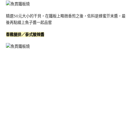
精選50元大小的干貝，在鐵板上略微香煎之後，佐料是蜂蜜芥末醬，最
後再點綴上魚子醬一起品嘗
春雞腿排／泰式酸辣醬