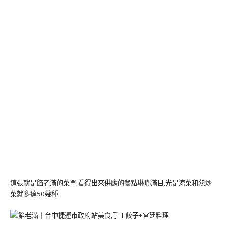
這張就是餡老滿的菜單,看得出來供應的餐點琳瑯滿目,光是涼菜和熱炒
菜就多達50幾種