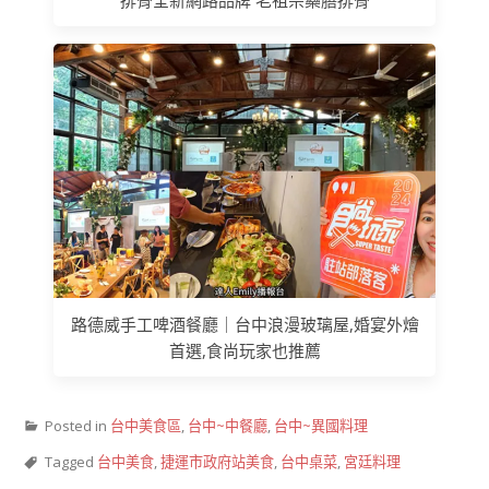
排骨全新網路品牌 老祖宗藥膳排骨
路德威手工啤酒餐廳｜台中浪漫玻璃屋,婚宴外燴
首選,食尚玩家也推薦
Posted in
台中美食區
,
台中~中餐廳
,
台中~異國料理
Tagged
台中美食
,
捷運市政府站美食
,
台中桌菜
,
宮廷料理