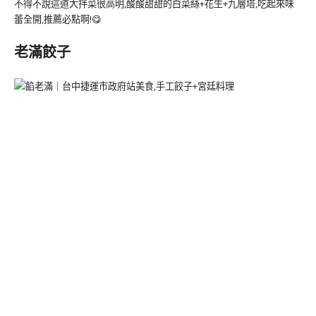
不得不說這道大拌菜很高明,酸酸甜甜的白菜絲+花生+九層塔,吃起來味
蕾全開,推薦必點啊!😋
老滿餃子