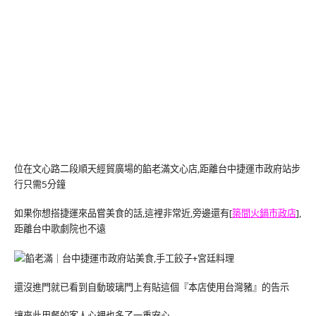
位在文心路二段順天經貿廣場的餡老滿文心店,距離台中捷運市政府站步
行只需5分鐘
如果你想搭捷運來品嘗美食的話,這裡非常近,旁邊還有[
築間火鍋市政店
],
距離台中歌劇院也不遠
還沒進門就已看到自動玻璃門上有貼這個『本店使用台灣豬』的告示
讓來此用餐的客人心裡也多了一重安心