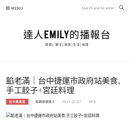
Skip
MENU
to
content
達人EMILY的播報台
旅遊| 親子|美食|生活|省錢
餡老滿｜台中捷運市政府站美食,
手工餃子+宮廷料理
台中美食區
省錢旅遊達人
2021-05-07
0