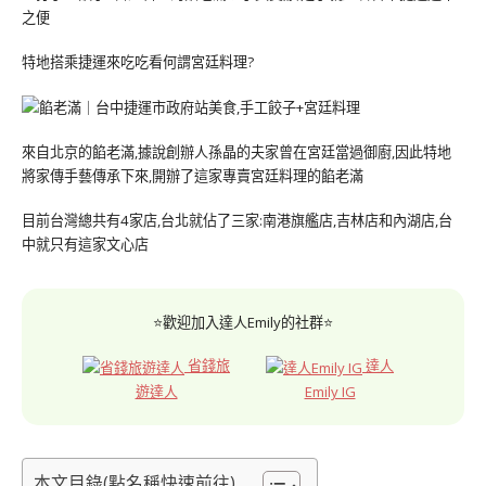
之便
特地搭乘捷運來吃吃看何謂宮廷料理?
來自北京的餡老滿,據說創辦人孫晶的夫家曾在宮廷當過御廚,因此特地
將家傳手藝傳承下來,開辦了這家專賣宮廷料理的餡老滿
目前台灣總共有4家店,台北就佔了三家:南港旗艦店,吉林店和內湖店,台
中就只有這家文心店
⭐歡迎加入達人Emily的社群⭐
省錢旅
達人
遊達人
Emily IG
本文目錄(點名稱快速前往)