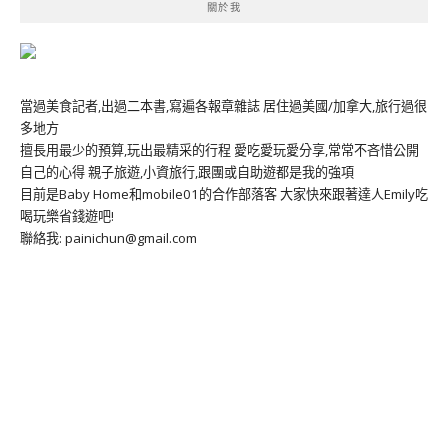
關於我
當過美食記者,出過二本書,寫遍各報章雜誌 居住過美國/加拿大,旅行過很
多地方
擅長用最少的預算,玩出最精采的行程 愛吃愛玩愛分享,常常不吝惜公開
自己的心得 親子旅遊,小資旅行,跟團或自助遊都是我的強項
目前是Baby Home和mobile01的合作部落客 大家快來跟著達人Emily吃
喝玩樂省錢遊吧!
聯絡我: painichun@gmail.com