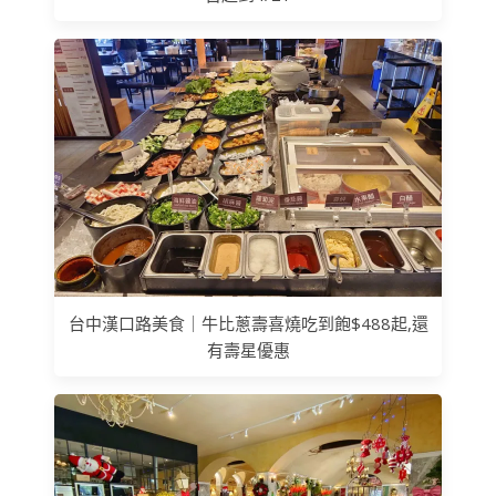
台中漢口路美食｜牛比蔥壽喜燒吃到飽$488起,還
有壽星優惠