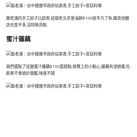
跟老滿的手工餃子比起來,這個老北京蔥油餅$100就平凡了些,跟其他麵
店也差不多,沒特殊亮點
蜜汁蓮藕
我們還點了這盤蜜汁蓮藕$100當甜點,很費工的小點心,蓮藕有浸過蜜,吃
起來不會過於甜膩,味道不錯