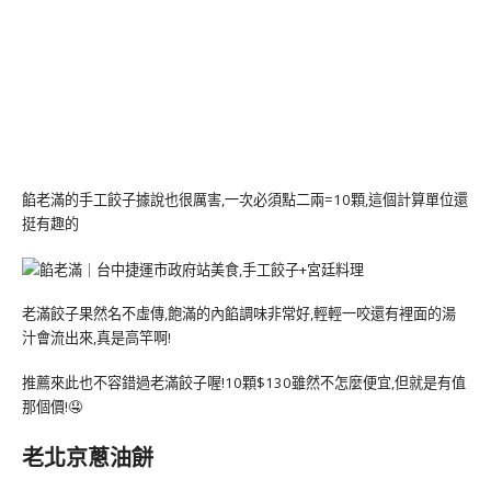
餡老滿的手工餃子據說也很厲害,一次必須點二兩=10顆,這個計算單位還
挺有趣的
老滿餃子果然名不虛傳,飽滿的內餡調味非常好,輕輕一咬還有裡面的湯
汁會流出來,真是高竿啊!
推薦來此也不容錯過老滿餃子喔!10顆$130雖然不怎麼便宜,但就是有值
那個價!🤤
老北京蔥油餅