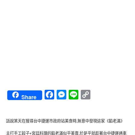
Facebook
Messenger
Line
Copy
Share
Link
話說某天在搜尋台中捷運市政府站美食時,無意中發現這家《餡老滿》
主打手工餃子+宮廷料理的餡老滿似乎美賣,於是乎就趁著台中捷運通車