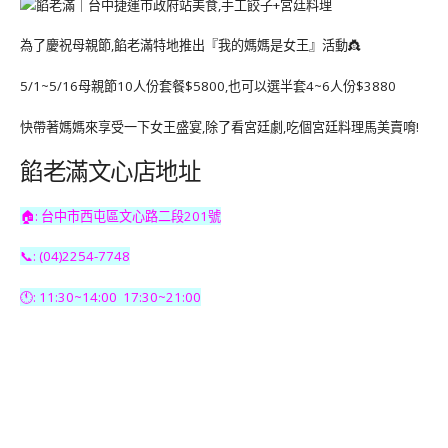
為了慶祝母親節,餡老滿特地推出『我的媽媽是女王』活動👸
5/1~5/16母親節10人份套餐$5800,也可以選半套4~6人份$3880
快帶著媽媽來享受一下女王盛宴,除了看宮廷劇,吃個宮廷料理馬美賣唷!
餡老滿文心店地址
🏠: 台中市西屯區文心路二段201號
📞: (04)2254-7748
🕚: 11:30~14:00 17:30~21:00