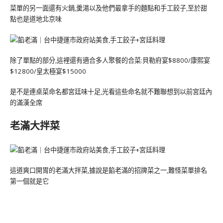
菜單的另一面還有火鍋,羹湯以及他們最拿手的麵點和手工餃子,至於甜
點也是道地北京味
除了單點的部分,這裡還有適合多人聚餐的合菜:貝勒府宴$8800/康熙宴
$12800/皇太極宴$15000
是不是連桌菜命名都宮廷味十足,光看這些命名就不難聯想到以前宮廷內
的滿漢全席
老滿大拌菜
這道爽口開胃的老滿大拌菜,據說是餡老滿的招牌菜之一,難怪菜單排名
第一個就是它