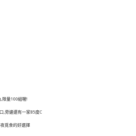
,旁邊還有一家85度C
子半夜覓食的好選擇