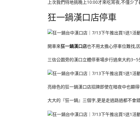
上次我們特地挑晚上10:00才來吃宵夜,不僅少了
狂一鍋漢口店停車
開車來
狂一鍋漢口店
也不用太擔心停車位難找,因
三信公園旁的漢口立體停車場步行過來大約3~5分鐘可
亮綠色的狂一鍋漢口店招牌即使在暗夜中也顯得
大大的『狂一鍋』三個字,更是走過路過都不會