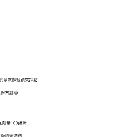
,於是就趕緊跑來踩點
得有趣😂
幫你噴灑酒精