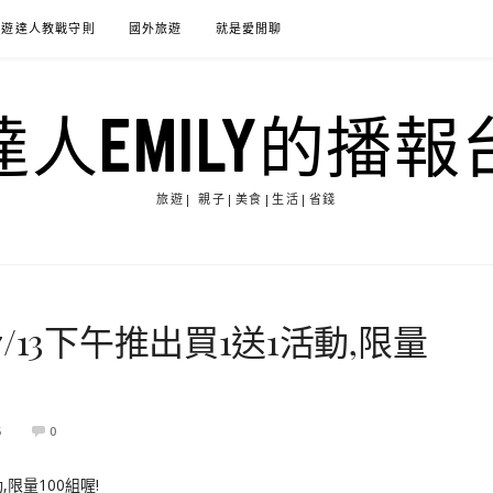
旅遊達人教戰守則
國外旅遊
就是愛閒聊
達人EMILY的播報
旅遊| 親子|美食|生活|省錢
13下午推出買1送1活動,限量
5
0