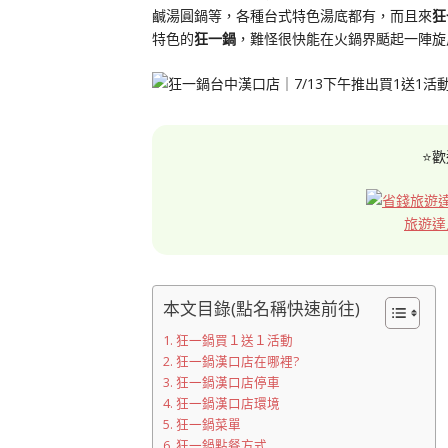
鹹湯圓鍋等，各種台式特色湯底都有，而且來
狂
特色的
狂一鍋
，難怪很快能在火鍋界颳起一陣旋
⭐歡
旅遊達
本文目錄(點名稱快速前往)
狂一鍋買１送１活動
狂一鍋漢口店在哪裡?
狂一鍋漢口店停車
狂一鍋漢口店環境
狂一鍋菜單
狂一鍋點餐方式