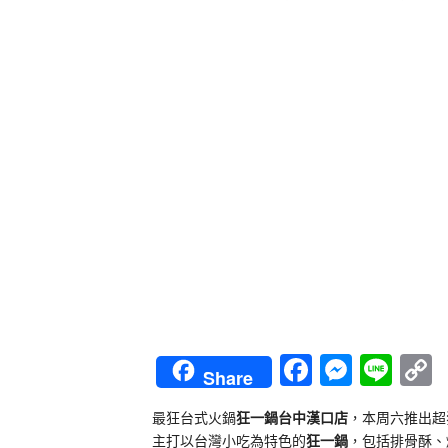
Faceboo
Messe
Lin
Share
L
最狂台式火鍋
狂一鍋台中漢口店
，本周六推出超
主打以台灣小吃為特色的
狂一鍋
，包括排骨酥、