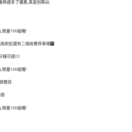
暑熱還多了優惠,真是划算🤗
為附近還有二個收費停車場🅿️
達🚶‍♀️
很醒目
錯過