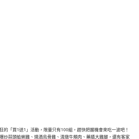
k
nger
e
Copy
ink
狂的「買1送1」活動，限量只有100組，趕快把握機會來吃一波吧！
爆炒蒜頭蛤蜊雞、燒酒烏骨雞、清燉牛頰肉、藥膳大雞腿，還有客家