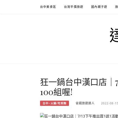
Skip
台中美食區
台灣平價旅遊
國內親子遊
to
content
狂一鍋台中漢口店｜7/
100組喔!
省錢旅遊達人
2022-08-1
台中~火鍋/吃到飽