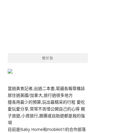
關於我
當過美食記者,出過二本書,寫遍各報章雜誌
居住過美國/加拿大,旅行過很多地方
擅長用最少的預算,玩出最精采的行程 愛吃
愛玩愛分享,常常不吝惜公開自己的心得 親
子旅遊,小資旅行,跟團或自助遊都是我的強
項
目前是Baby Home和mobile01的合作部落