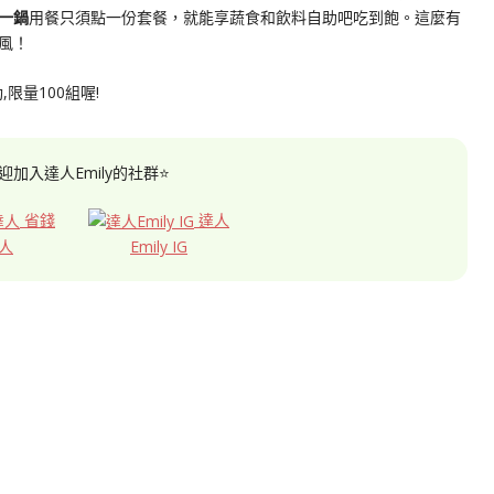
一鍋
用餐只須點一份套餐，就能享蔬食和飲料自助吧吃到飽。這麼有
風！
迎加入達人Emily的社群⭐
省錢
達人
人
Emily IG