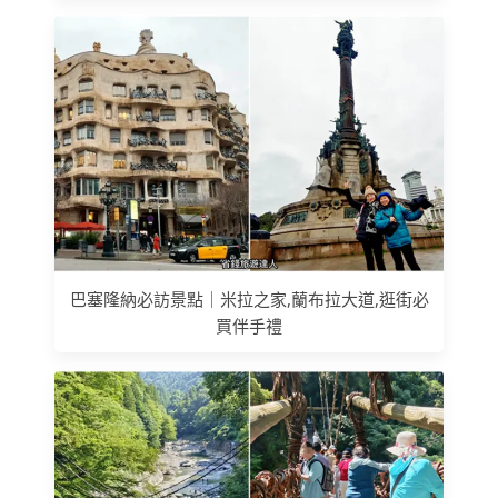
巴塞隆納必訪景點｜米拉之家,蘭布拉大道,逛街必
買伴手禮