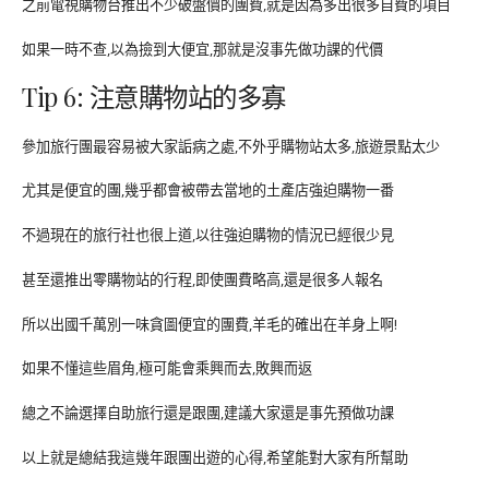
之前電視購物台推出不少破盤價的團費,就是因為多出很多自費的項目
如果一時不查,以為撿到大便宜,那就是沒事先做功課的代價
Tip 6: 注意購物站的多寡
參加旅行團最容易被大家詬病之處,不外乎購物站太多,旅遊景點太少
尤其是便宜的團,幾乎都會被帶去當地的土產店強迫購物一番
不過現在的旅行社也很上道,以往強迫購物的情況已經很少見
甚至還推出零購物站的行程,即使團費略高,還是很多人報名
所以出國千萬別一味貪圖便宜的團費,羊毛的確出在羊身上啊!
如果不懂這些眉角,極可能會乘興而去,敗興而返
總之不論選擇自助旅行還是跟團,建議大家還是事先預做功課
以上就是總結我這幾年跟團出遊的心得,希望能對大家有所幫助