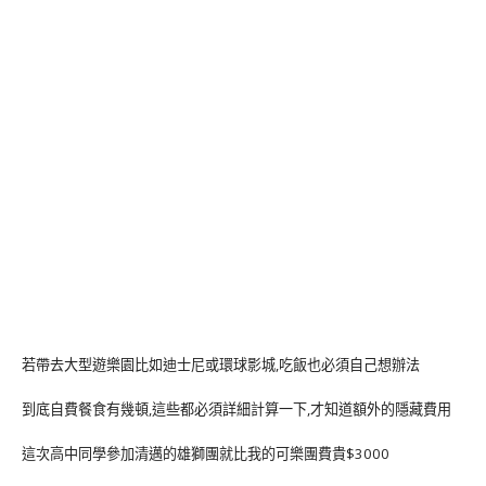
若帶去大型遊樂園比如迪士尼或環球影城,吃飯也必須自己想辦法
到底自費餐食有幾頓,這些都必須詳細計算一下,才知道額外的隱藏費用
這次高中同學參加清邁的雄獅團就比我的可樂團費貴$3000