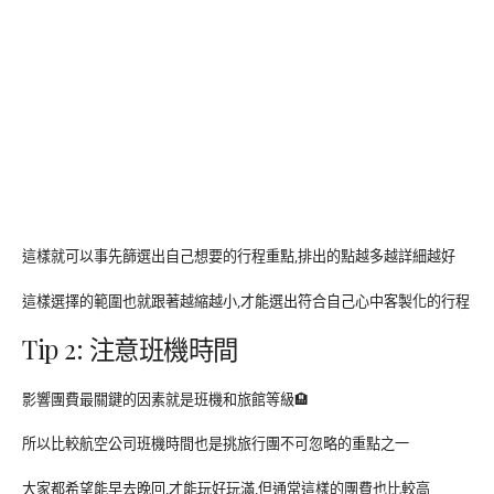
這樣就可以事先篩選出自己想要的行程重點,排出的點越多越詳細越好
這樣選擇的範圍也就跟著越縮越小,才能選出符合自己心中客製化的行程
Tip 2: 注意班機時間
影響團費最關鍵的因素就是班機和旅館等級🏨
所以比較航空公司班機時間也是挑旅行團不可忽略的重點之一
大家都希望能早去晚回,才能玩好玩滿,但通常這樣的團費也比較高