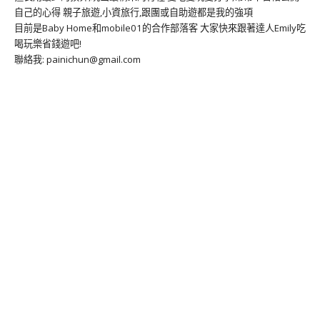
自己的心得 親子旅遊,小資旅行,跟團或自助遊都是我的強項
目前是Baby Home和mobile01的合作部落客 大家快來跟著達人Emily吃
喝玩樂省錢遊吧!
聯絡我: painichun@gmail.com