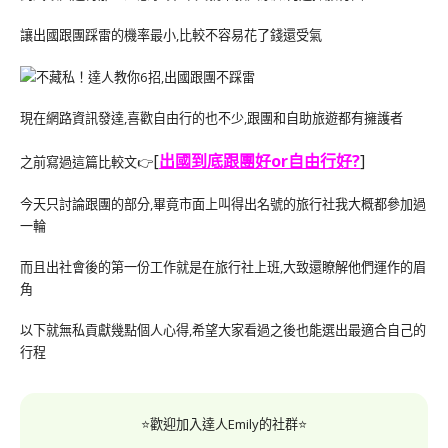
讓出國跟團踩雷的機率最小,比較不容易花了錢還受氣
現在網路資訊發達,喜歡自由行的也不少,跟團和自助旅遊都有擁護者
[
出國到底跟團好or自由行好?
]
之前寫過這篇比較文👉
今天只討論跟團的部分,畢竟市面上叫得出名號的旅行社我大概都參加過
一輪
而且出社會後的第一份工作就是在旅行社上班,大致還瞭解他們運作的眉
角
以下就無私貢獻幾點個人心得,希望大家看過之後也能選出最適合自己的
行程
⭐歡迎加入達人Emily的社群⭐