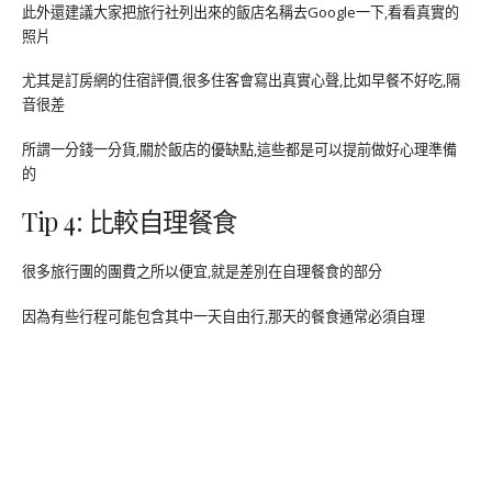
此外還建議大家把旅行社列出來的飯店名稱去Google一下,看看真實的
照片
尤其是訂房網的住宿評價,很多住客會寫出真實心聲,比如早餐不好吃,隔
音很差
所謂一分錢一分貨,關於飯店的優缺點,這些都是可以提前做好心理準備
的
Tip 4: 比較自理餐食
很多旅行團的團費之所以便宜,就是差別在自理餐食的部分
因為有些行程可能包含其中一天自由行,那天的餐食通常必須自理