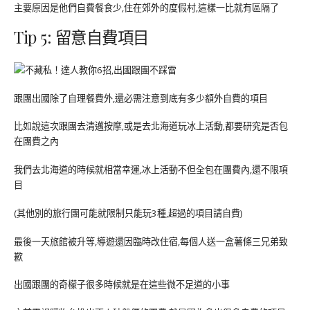
主要原因是他們自費餐食少,住在郊外的度假村,這樣一比就有區隔了
Tip 5: 留意自費項目
跟團出國除了自理餐費外,還必需注意到底有多少額外自費的項目
比如說這次跟團去清邁按摩,或是去北海道玩冰上活動,都要研究是否包
在團費之內
我們去北海道的時候就相當幸運,冰上活動不但全包在團費內,還不限項
目
(其他別的旅行團可能就限制只能玩3種,超過的項目請自費)
最後一天旅館被升等,導遊還因臨時改住宿,每個人送一盒薯條三兄弟致
歉
出國跟團的奇檬子很多時候就是在這些微不足道的小事