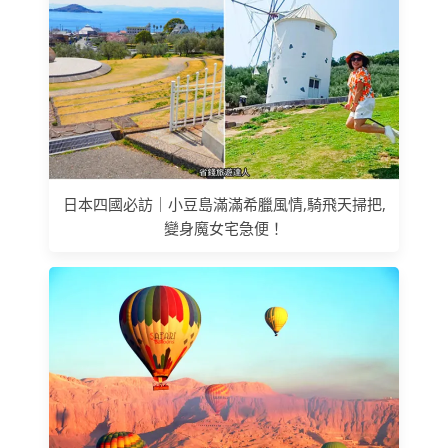
日本四國必訪｜小豆島滿滿希臘風情,騎飛天掃把,
變身魔女宅急便！