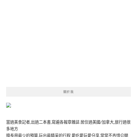
關於我
當過美食記者,出過二本書,寫遍各報章雜誌 居住過美國/加拿大,旅行過很
多地方
擅長用最少的預算,玩出最精采的行程 愛吃愛玩愛分享,常常不吝惜公開