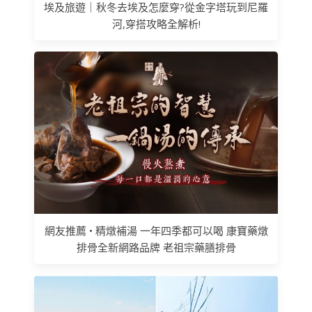
埃及旅遊｜秋冬去埃及怎麼穿?從金字塔玩到尼羅
河,穿搭攻略全解析!
網友推薦 • 精燉補湯 一年四季都可以喝 康寶藥燉
排骨全新網路品牌 老祖宗藥膳排骨