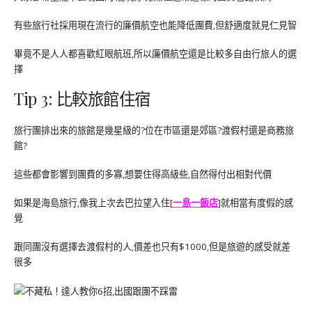
有些旅行社採用現在流行的廉價航空也能降低團費,但舒適度就見仁見智
畢竟不是人人都喜歡紅眼航班,所以廉價航空還是比較多自由行旅人的選
擇
Tip 3: 比較旅館住宿
旅行團排出來的旅館是幾星級的?位在市區還是郊區?渡假村還是商務旅
館?
這些都會影響到團費的多寡,想要住得高級些,自然得付出相對代價
如果是海島旅行,像我上次去巴拉望入住[
一島一飯店
]就相當有度假的感
覺
跟同團沒有選擇去渡假村的人,價差也只有$1000,但是旅遊的感受就差
很多