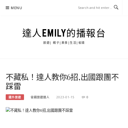
Skip
MENU
to
content
達人EMILY的播報台
旅遊| 親子|美食|生活|省錢
不藏私！達人教你6招,出國跟團不
踩雷
國外旅遊
省錢旅遊達人
2023-01-15
0