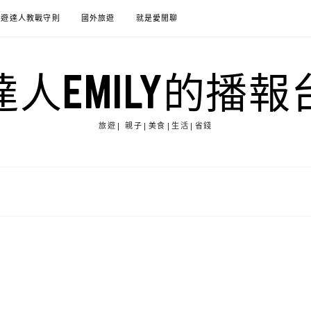
旅遊達人教戰守則
國外旅遊
就是愛閒聊
達人EMILY的播報
旅遊| 親子|美食|生活|省錢