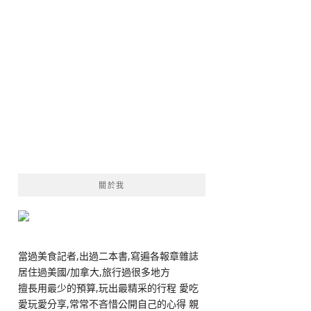
關於我
當過美食記者,出過二本書,寫遍各報章雜誌
居住過美國/加拿大,旅行過很多地方
擅長用最少的預算,玩出最精采的行程 愛吃
愛玩愛分享,常常不吝惜公開自己的心得 親