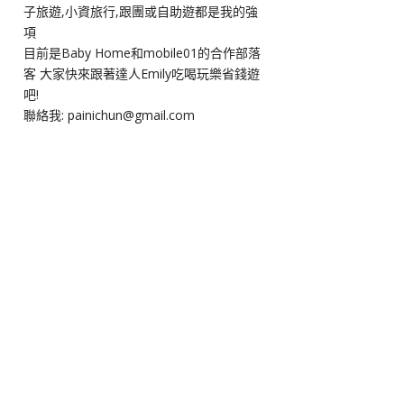
子旅遊,小資旅行,跟團或自助遊都是我的強
項
目前是Baby Home和mobile01的合作部落
客 大家快來跟著達人Emily吃喝玩樂省錢遊
吧!
聯絡我: painichun@gmail.com