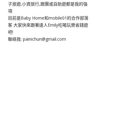
子旅遊,小資旅行,跟團或自助遊都是我的強
項
目前是Baby Home和mobile01的合作部落
客 大家快來跟著達人Emily吃喝玩樂省錢遊
吧!
聯絡我: painichun@gmail.com