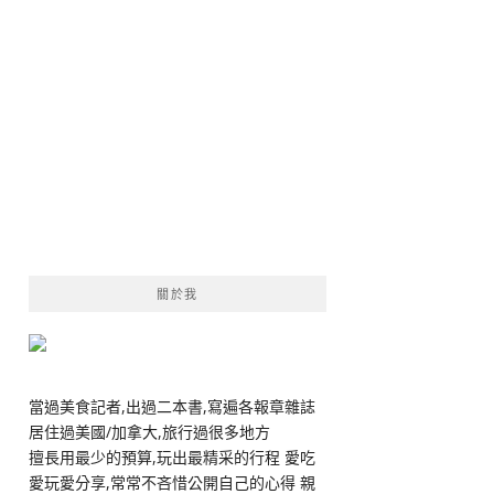
關於我
當過美食記者,出過二本書,寫遍各報章雜誌
居住過美國/加拿大,旅行過很多地方
擅長用最少的預算,玩出最精采的行程 愛吃
愛玩愛分享,常常不吝惜公開自己的心得 親