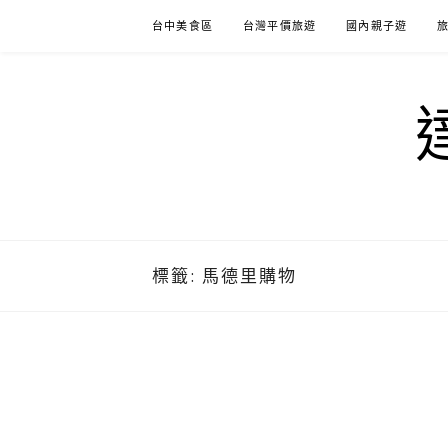
Skip
台中美食區
台灣平價旅遊
國內親子遊
to
content
標籤:
馬德里購物