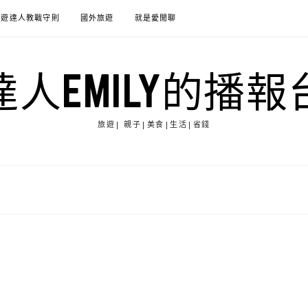
旅遊達人教戰守則
國外旅遊
就是愛閒聊
達人EMILY的播報
旅遊| 親子|美食|生活|省錢