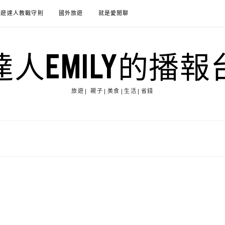
旅遊達人教戰守則
國外旅遊
就是愛閒聊
達人EMILY的播報
旅遊| 親子|美食|生活|省錢