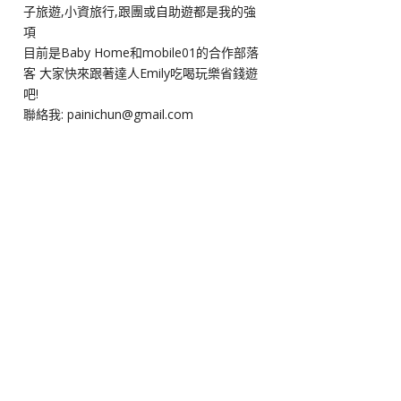
子旅遊,小資旅行,跟團或自助遊都是我的強
項
目前是Baby Home和mobile01的合作部落
客 大家快來跟著達人Emily吃喝玩樂省錢遊
吧!
聯絡我: painichun@gmail.com