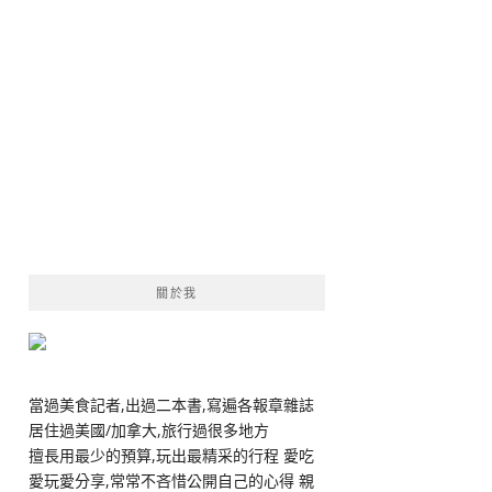
關於我
當過美食記者,出過二本書,寫遍各報章雜誌
居住過美國/加拿大,旅行過很多地方
擅長用最少的預算,玩出最精采的行程 愛吃
愛玩愛分享,常常不吝惜公開自己的心得 親