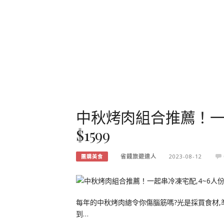
中秋烤肉組合推薦！一
$1599
省錢旅遊達人
2023-08-12
團購美食
每年的中秋烤肉總令你傷腦筋嗎?光是採買食材,
到…