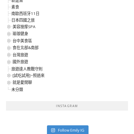
新建案
素食
南歐西班牙11日
日本四國之旅
美容按摩SPA
瑜珈健身
台中美食區
食在北部&南部
台灣旅遊
國外旅遊
旅遊達人教戰守則
[試吃試用]~照過來
就是愛閒聊
未分類
INSTAGRAM
Follow Emily IG