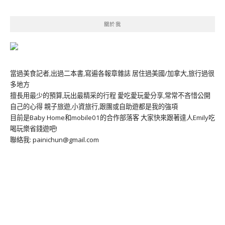
關於我
當過美食記者,出過二本書,寫遍各報章雜誌 居住過美國/加拿大,旅行過很
多地方
擅長用最少的預算,玩出最精采的行程 愛吃愛玩愛分享,常常不吝惜公開
自己的心得 親子旅遊,小資旅行,跟團或自助遊都是我的強項
目前是Baby Home和mobile01的合作部落客 大家快來跟著達人Emily吃
喝玩樂省錢遊吧!
聯絡我: painichun@gmail.com