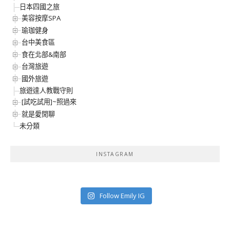
日本四國之旅
美容按摩SPA
瑜珈健身
台中美食區
食在北部&南部
台灣旅遊
國外旅遊
旅遊達人教戰守則
[試吃試用]~照過來
就是愛閒聊
未分類
INSTAGRAM
Follow Emily IG