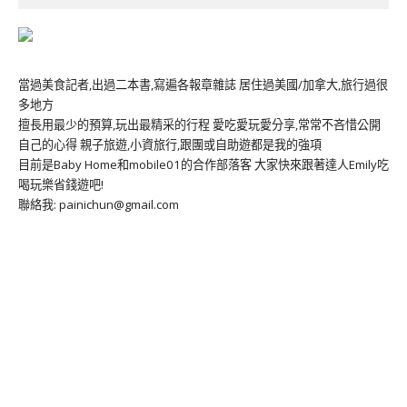
當過美食記者,出過二本書,寫遍各報章雜誌 居住過美國/加拿大,旅行過很
多地方
擅長用最少的預算,玩出最精采的行程 愛吃愛玩愛分享,常常不吝惜公開
自己的心得 親子旅遊,小資旅行,跟團或自助遊都是我的強項
目前是Baby Home和mobile01的合作部落客 大家快來跟著達人Emily吃
喝玩樂省錢遊吧!
聯絡我: painichun@gmail.com