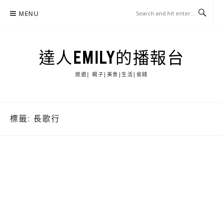
Skip
MENU
to
content
達人EMILY的播報台
旅遊| 親子|美食|生活|省錢
標籤:
長歌行