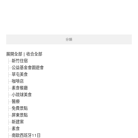
分類
展開全部
|
收合全部
新竹住宿
公益基金會園遊會
草屯美食
咖啡店
素食餐廳
小琉球美食
醫療
免費景點
屏東景點
新建案
素食
南歐西班牙11日